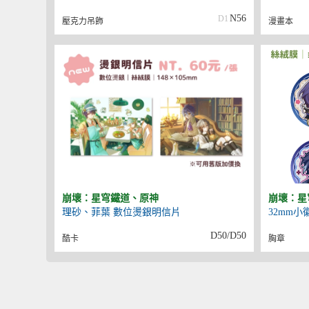
N56
D1
壓克力吊飾
漫畫本
崩壞：星穹鐵道、原神
崩壞：星
理砂、菲葉 數位燙銀明信片
32mm小
D50/D50
酷卡
胸章