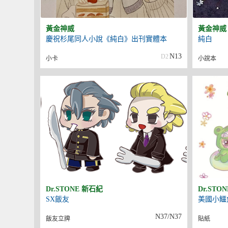
黃金神威
黃金神威
慶祝杉尾同人小說《純白》出刊實體本
純白
N13
D2
小卡
小說本
Dr.STONE 新石紀
Dr.STO
SX飯友
美國小鱷
N37/N37
飯友立牌
貼紙