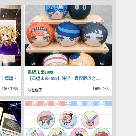
重返未來1999
爾｜厚壓、
【重返未來1999】好捏一直捏糰糰之二
D65/D65
D65/D65
沙包糰子