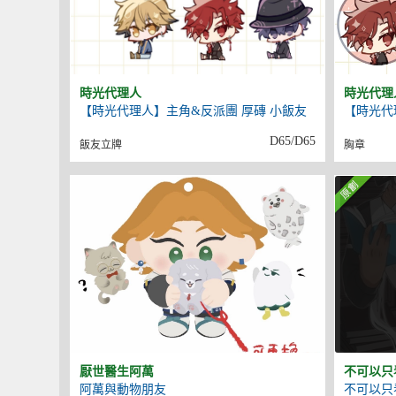
時光代理人
時光代理
【時光代理人】主角&反派團 厚磚 小飯友
【時光代
D65/D65
飯友立牌
胸章
厭世醫生阿萬
不可以只
阿萬與動物朋友
不可以只