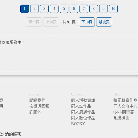
1
2
3
4
5
6
7
8
9
10
第一頁
上10頁
共 91 頁
下10頁
最後頁
請以現場為主。
Contact
Content
Help
策
聯絡我們
同人活動資訊
繪圖藝廊作品
明
檢舉與回報
同人誌作品
同人交流中心
許願池
同人周邊作品
Q&A問與答
同人數位作品
系統檢測
BOOKY
或討論的服務