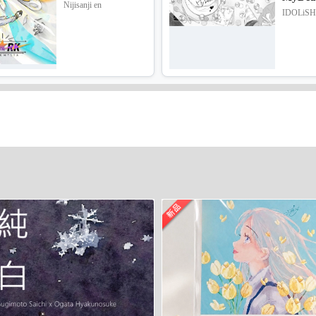
Nijisanji en
IDOLiSH