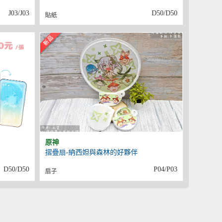
J03/J03
D50/D50
貼紙
原神
摺疊扇-納西妲與森林的好夥伴
D50/D50
P04/P03
扇子