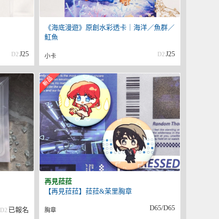
《海底漫遊》原創水彩透卡｜海洋／魚群／
魟魚
J25
J25
D2
D2
小卡
再見菈菈
【再見菈菈】菈菈&茉里胸章
D65/D65
已報名
D2
胸章