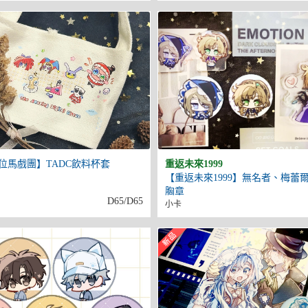
位馬戲團】TADC飲料杯套
重返未來1999
【重返未來1999】無名者、梅蕾
胸章
D65/D65
小卡