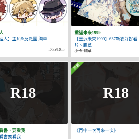
人
重返未來1999
理人】主角&反派團 胸章
【重返未來1999】637新衣好好
片、胸章
D65/D65
小卡+胸章
R18
R18
看書，要看我
《再中一次再來一次》
看書要看我！