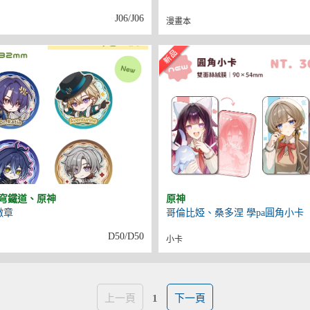
J06/J06
漫畫本
穹鐵道、原神
原神
徽章
哥倫比婭、桑多涅 學pa圓角小卡
D50/D50
小卡
上一頁
1
下一頁