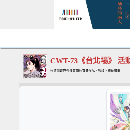
CWT-73《台北場》 
快速瀏覽已登錄宣傳的直參作品、類線上攤位逛攤