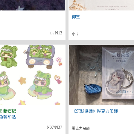
仰望
N13
D2
小卡
NE 新石紀
《沉默協議》壓克力吊飾
魚轉印貼
N37/N37
壓克力吊飾