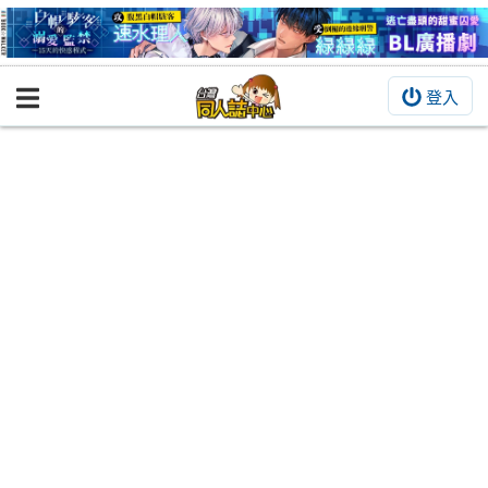
登入
BOOKY書集倉庫
同人作品
同人誌
同人周邊
同人數位作品
活動&消息
同人誌活動
最新消息
同人相關店家
宣傳&交流