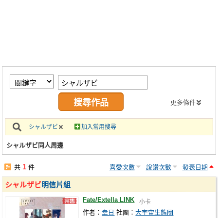
同人社團
工作委託
同人宣傳看板
繪圖藝廊
交流中心
攤位轉讓區
更多條件
會員功能選單
シャルザビ
加入常用搜尋
會員中心
シャルザビ同人周邊
註冊會員
1
共
件
喜愛次數
說讚次數
發表日期
登入
シャルザビ
明信片組
Fate/Extella LINK
小卡
作者：
幸日
社團：
大宇宙生態圈