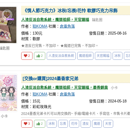
《情人節巧克力》冰秋/忘羨/花怜 軟膠巧克力吊飾
人渣反派自救系統，魔道祖師，天官賜福
鑰匙圈
作者：
狛KOMA
社團：
倉庫角落
價格：130元
發售日期：2025-08-16
材質：軟膠
★渣反已完售，不加印。 ★魔道已完售，不加印。
 鑰匙圈
2
2
人渣反派自救系統
魔道祖師
天官賜福
冰秋
忘
[交換or購買]2024墨香家兄弟
人渣反派自救系統，魔道祖師，天官賜福，墨香銅臭
小卡
作者：
狛KOMA
社團：
倉庫角落
價格：15元
發售日期：2024-05-18
材質：彩虹玫珠光
2024墨香兄弟卡片可以用交換的~ 手繪/電繪卡片、手寫信、市售卡片都可
 小卡
3
2
冰秋
忘羨
花怜
渣反
魔道
天官