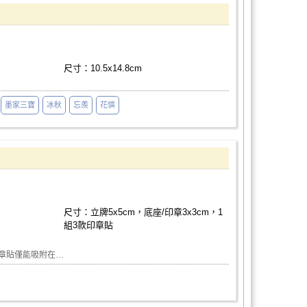
尺寸：10.5x14.8cm
墨家三寶
冰秋
忘羨
花憐
尺寸：立牌5x5cm，底座/印章3x3cm，1
組3款印章貼
印章貼僅能吸附在…