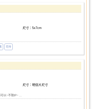
尺寸：5x7cm
羨
花怜
尺寸：明信片尺寸
以~不限IP~ …