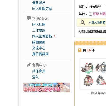
最新消息
屬性：
同人相關店家
其他：
可線上購
宣傳&交流
人渣反派自救
同人社團
工作委託
人渣反派自救系統,
同人宣傳看板
3
繪圖藝廊
交流中心
14
共
件
攤位轉讓區
會員中心
註冊會員
登入
一般向 收藏品