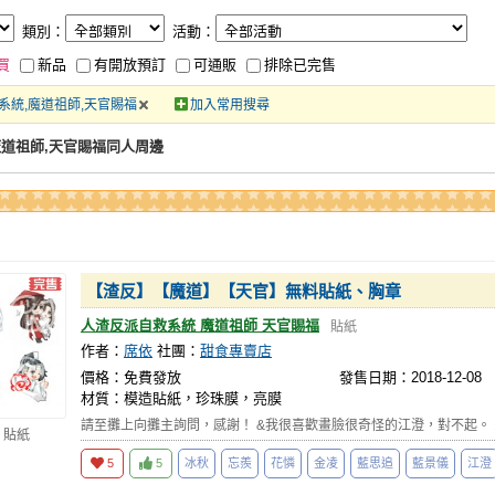
類別：
活動：
買
新品
有開放預訂
可通販
排除已完售
系統,魔道祖師,天官賜福
加入常用搜尋
魔道祖師,天官賜福同人周邊
【渣反】【魔道】【天官】無料貼紙、胸章
人渣反派自救系統 魔道祖師 天官賜福
貼紙
作者：
席依
社團：
甜食專賣店
價格：免費發放
發售日期：2018-12-08
材質：模造貼紙，珍珠膜，亮膜
請至攤上向攤主詢問，感謝！ &我很喜歡畫臉很奇怪的江澄，對不起。 19/
 貼紙
5
5
冰秋
忘羨
花憐
金凌
藍思追
藍景儀
江澄