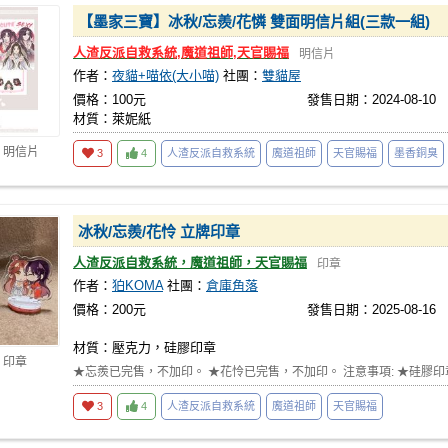
【墨家三寶】冰秋/忘羨/花憐 雙面明信片組(三款一組)
人渣反派自救系統,魔道祖師,天官賜福
明信片
作者：
夜貓+喵依(大小喵)
社團：
雙貓屋
價格：100元
發售日期：2024-08-10
材質：萊妮紙
 明信片
3
4
人渣反派自救系統
魔道祖師
天官賜福
墨香銅臭
冰秋/忘羨/花怜 立牌印章
人渣反派自救系統，魔道祖師，天官賜福
印章
作者：
狛KOMA
社團：
倉庫角落
價格：200元
發售日期：2025-08-16
材質：壓克力，硅膠印章
 印章
★忘羨已完售，不加印。 ★花怜已完售，不加印。 注意事項: ★硅膠
3
4
人渣反派自救系統
魔道祖師
天官賜福