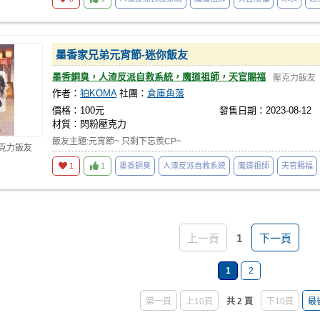
墨香家兄弟元宵節-迷你飯友
墨香銅臭，人渣反派自救系統，魔道祖師，天官賜福
壓克力飯友
作者：
狛KOMA
社團：
倉庫角落
價格：100元
發售日期：2023-08-12
材質：閃粉壓克力
飯友主題:元宵節~ 只剩下忘羨CP~
壓克力飯友
1
1
墨香銅臭
人渣反派自救系統
魔道祖師
天官賜福
上一頁
1
下一頁
1
2
第一頁
上10頁
共 2 頁
下10頁
最