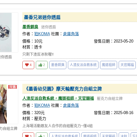
墨香兄弟迷你透扇
墨香銅臭
迷你透扇
作者：
狛KOMA
社團：
倉庫角落
價格：10元
發售日期：2023-05-20
材質：透卡
只剩下渣反冰秋喔!!
迷你透扇
4
2
墨香銅臭
人渣反派自救系統
魔道祖師
天官賜福
《墨香幼兒園》摩天輪壓克力自組立牌
人渣反派自救系統，魔道祖師，天官賜福
壓克力自組立牌
作者：
狛KOMA
社團：
倉庫角落
價格：320元
發售日期：2025-08-16
材質：壓克力
上海場活動跟友人合作的自組壓克力~僅4組
克力自組立牌
3
1
人渣反派自救系統
魔道祖師
天官賜福
冰秋
忘