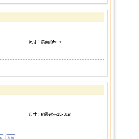
尺寸：扇面約5cm
尺寸：組裝起來15x8cm
羨
花怜