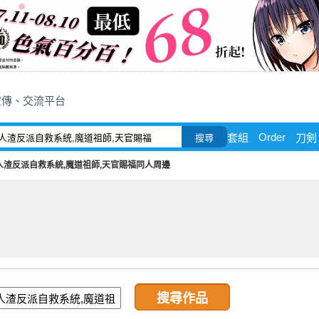
宣傳、交流平台
Order
套組
刀剣
搜尋
人渣反派自救系統,魔道祖師,天官賜福同人周邊