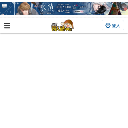
登入
BOOKY書集倉庫
同人作品
同人誌
同人周邊
同人數位作品
活動&消息
同人誌活動
最新消息
同人相關店家
宣傳&交流