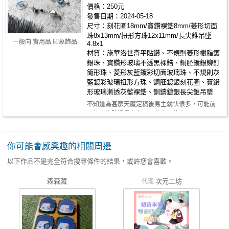
價格：250元
發售日期：2024-05-18
尺寸：刻花圈18mm/寶鑽裸鋯8mm/菱形切面
珠8x13mm/扭形方珠12x11mm/長尖錐吊墜
一般向 實用品 印象飾品
4.8x1
材質：施華洛世奇平貼鑽、不規則菱形樹脂鍍
銀珠、寶鑽形玻璃不透黑裸鋯、銅胚鍍銀鉚釘
筒形珠、菱形灰藍鍍彩切面玻璃珠、不規則灰
藍鍍彩玻璃扭形方珠、銅胚鍍銀刻花圈、寶鑽
形玻璃漸透灰藍裸鋯、銅鑄鍍銀長尖錐吊墜
不知道為甚麼天魔定稿後易主就快很多，可能前
面諸多失敗還是有留下一些有用的東C …
你可能會感興趣的相關周邊
以下作品不是完全符合搜尋條件的結果，或許您會喜歡。
森森藏
次元工坊
代理