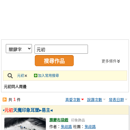
同人社團
工作委託
同人宣傳看板
繪圖藝廊
交流中心
攤位轉讓區
更多條件
會員功能選單
元初
加入常用搜尋
會員中心
元初同人周邊
註冊會員
1
共
件
喜愛次數
說讚次數
發表日期
登入
▪
元初
天魔印象耳墜▸易主◂
霹靂布袋戲
印象飾品
作者：
鬼歧路
社團：
鬼歧路