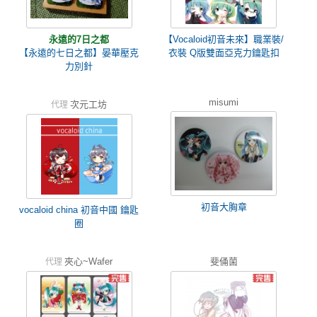
永遠的7日之都
【Vocaloid初音未來】職業裝/
【永遠的七日之都】晏華壓克
衣裝 Q版雙面亞克力鑰匙扣
力別針
misumi
次元工坊
代理
初音大胸章
vocaloid china 初音中國 鑰匙
圈
夾心~Wafer
斐俑菌
代理