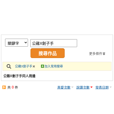
同人社團
工作委託
同人宣傳看板
繪圖藝廊
交流中心
攤位轉讓區
更多條件
會員功能選單
公雞X劊子手
加入常用搜尋
會員中心
公雞X劊子手同人周邊
註冊會員
0
共
件
喜愛次數
說讚次數
發表日期
登入