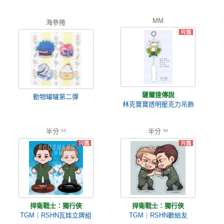
MM
海參捲
薩爾達傳說
動物罐罐第二彈
林克寶寶透明壓克力吊飾
半分 ⁵⁵
半分 ⁵⁵
捍衛戰士：獨行俠
捍衛戰士：獨行俠
TGM｜RSHN瓦娃立牌組
TGM｜RSHN歡給友