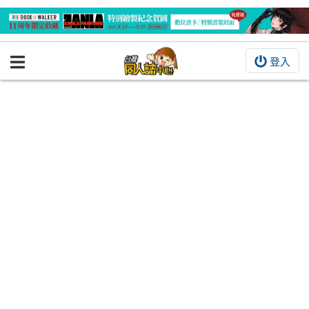
登入
BOOKY書集倉庫
同人作品
同人誌
同人周邊
同人數位作品
活動&消息
同人誌活動
最新消息
同人相關店家
宣傳&交流