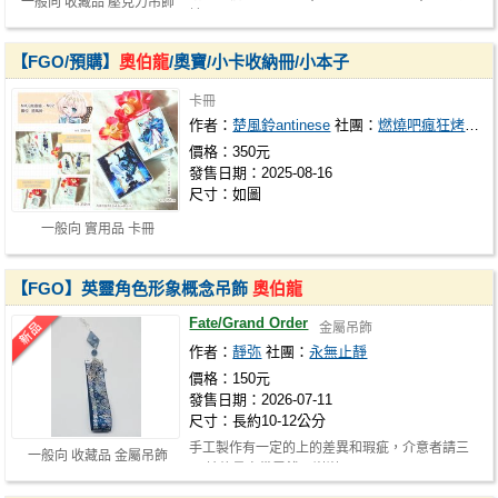
一般向 收藏品 壓克力吊飾
址 https://www.plurk.com/wlwl1650
【FGO/預購】
奧伯龍
/奧寶/小卡收納冊/小本子
卡冊
作者：
楚風鈴antinese
社團：
燃燒吧瘋狂烤肉團
價格：350元
發售日期：2025-08-16
尺寸：如圖
一般向 實用品 卡冊
【FGO】英靈角色形象概念吊飾
奧伯龍
Fate/Grand Order
金屬吊飾
作者：
靜弥
社團：
永無止靜
價格：150元
發售日期：2026-07-11
尺寸：長約10-12公分
手工製作有一定的上的差異和瑕疵，介意者請三
一般向 收藏品 金屬吊飾
思 請儘量自備零錢，謝謝