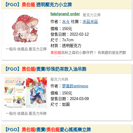
【FGO】
奧伯龍
透明壓克力小立牌
fate/grand order
壓克力立牌
作者：
水々
社團：
米茲米茲
價格：150元
發售日期：2022-02-12
尺寸：7x7cm
材質：透明壓克力
一般向 收藏品 壓克力立牌
奧伯龍
與秋之森的小夥伴們！ 有興趣的朋友們歡
迎來帶他回家 ₍₍ (◟'ω')◟
【FGO】
奧伯龍
/奧寶/珍珠奶茶款入油吊飾
壓克力吊飾
作者：
楚風鈴antinese
價格：150元
發售日期：2024-03-09
尺寸：如圖
一般向 收藏品 壓克力吊飾
【FGO】
奧伯龍
/奧寶/
奧伯龍
愛心搖搖樂立牌