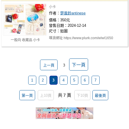
小卡
作者：
楚風鈴antinese
價格：350元
發售日期：2024-12-14
尺寸：如圖
噗浪網址 https://www.plurk.com/wlwl1650
一般向 收藏品 小卡
下一頁
上一頁
3
1
2
3
4
5
6
7
共 7 頁
第一頁
上10頁
下10頁
最後頁