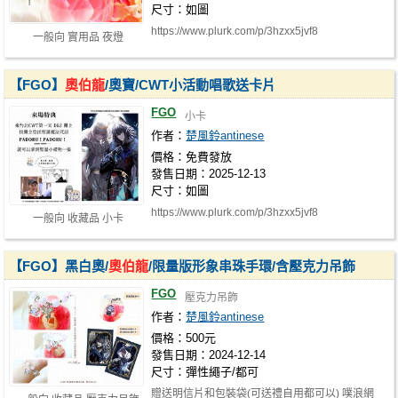
尺寸：如圖
https://www.plurk.com/p/3hzxx5jvf8
一般向 實用品 夜燈
【FGO】
奧伯龍
/奧寶/CWT小活動唱歌送卡片
FGO
小卡
作者：
楚風鈴antinese
價格：免費發放
發售日期：2025-12-13
尺寸：如圖
https://www.plurk.com/p/3hzxx5jvf8
一般向 收藏品 小卡
【FGO】黑白奧/
奧伯龍
/限量版形象串珠手環/含壓克力吊飾
FGO
壓克力吊飾
作者：
楚風鈴antinese
價格：500元
發售日期：2024-12-14
尺寸：彈性繩子/都可
贈送明信片和包裝袋(可送禮自用都可以) 噗浪網