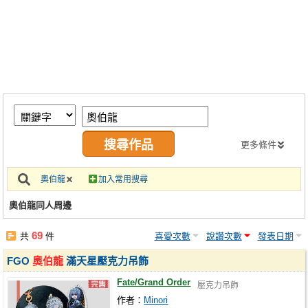
同人社團
工作委託
同人宣傳看板
繪圖藝廊
交流中心
攤位轉讓區
更多條件
會員功能選單
奧伯龍
加入常用搜尋
會員中心
奧伯龍同人周邊
註冊會員
69
共
件
喜愛次數
說讚次數
發表日期
登入
FGO
奧伯龍
滿天星壓克力吊飾
Fate/Grand Order
壓克力吊飾
作者：
Minori