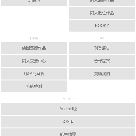
許願池
同人周邊作品
同人數位作品
BOOKY
Help
Ad
繪圖藝廊作品
刊登廣告
同人交流中心
合作提案
Q&A問與答
贊助我們
系統檢測
Mobile
Android版
iOS版
結帳精靈