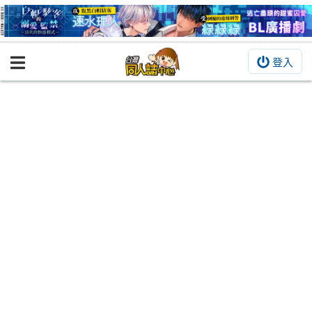
登入
BOOKY書集倉庫
同人作品
同人誌
同人周邊
同人數位作品
活動&消息
同人誌活動
最新消息
同人相關店家
宣傳&交流