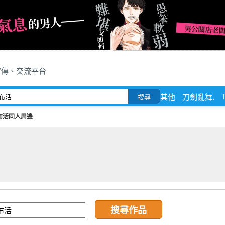
宣傳、交流平台
其他
刀劍亂舞.
搜尋
布活同人周邊