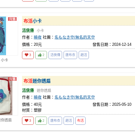
布活
小卡
活俠傳
小卡
作者：
曉夜
社團：
名もなき空/無名的天空
價格：20元
發售日期：2024-12-14
3
2
活俠傳
唐布衣
趙活
 小卡
布活
迷你透扇
活俠傳
迷你透扇
作者：
曉夜
社團：
名もなき空/無名的天空
價格：40元
發售日期：2025-05-10
材質：塑膠
迷你透扇
3
2
唐布衣
趙活
布活