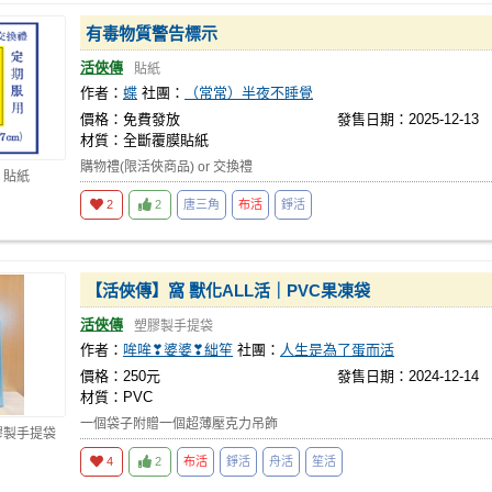
有毒物質警告標示
活俠傳
貼紙
作者：
蝶
社團：
（常常）半夜不睡覺
價格：免費發放
發售日期：2025-12-13
材質：全斷覆膜貼紙
購物禮(限活俠商品) or 交換禮
 貼紙
2
2
唐三角
布活
錚活
【活俠傳】窩 獸化ALL活｜PVC果凍袋
活俠傳
塑膠製手提袋
作者：
哞哞❣婆婆❣絀笙
社團：
人生是為了蛋而活
價格：250元
發售日期：2024-12-14
材質：PVC
一個袋子附贈一個超薄壓克力吊飾
膠製手提袋
4
2
布活
錚活
舟活
笙活