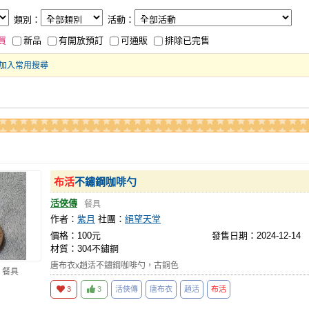
類別：
活動：
買
新品
有開放預訂
可通販
排除已完售
加入常用搜尋
布活
不鏽鋼咖啡勺
活俠傳
餐具
作者：
紫月
社團：
絕望天堂
價格：100元
發售日期：2024-12-14
材質：304不鏽鋼
唐布衣x趙活不鏽鋼咖啡勺，古銅色
 餐具
3
3
活俠傳
唐布衣
趙活
布活