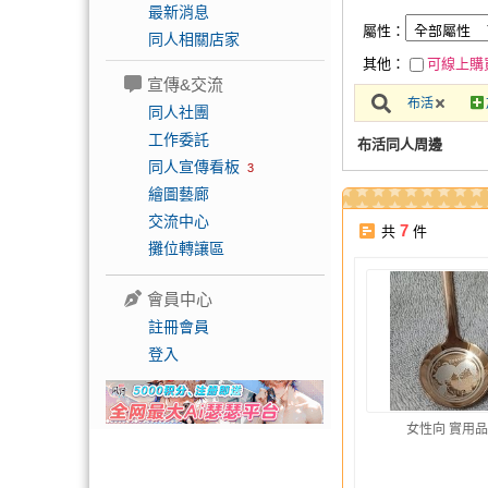
最新消息
屬性：
同人相關店家
其他：
可線上購
宣傳&交流
布活
同人社團
工作委託
布活同人周邊
同人宣傳看板
3
繪圖藝廊
交流中心
7
共
件
攤位轉讓區
會員中心
註冊會員
登入
女性向 實用品