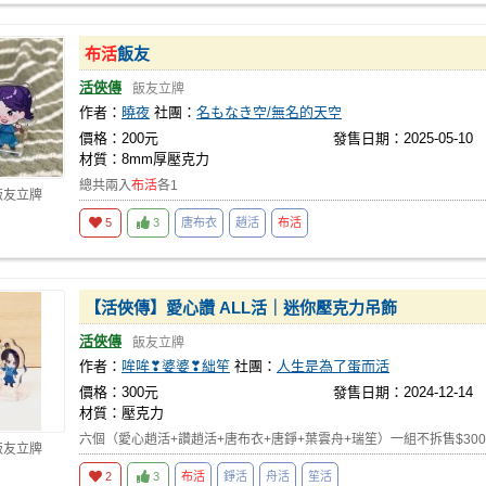
布活
飯友
活俠傳
飯友立牌
作者：
曉夜
社團：
名もなき空/無名的天空
價格：200元
發售日期：2025-05-10
材質：8mm厚壓克力
總共兩入
布活
各1
飯友立牌
5
3
唐布衣
趙活
布活
【活俠傳】愛心讚 ALL活｜迷你壓克力吊飾
活俠傳
飯友立牌
作者：
哞哞❣婆婆❣絀笙
社團：
人生是為了蛋而活
價格：300元
發售日期：2024-12-14
材質：壓克力
六個（愛心趙活+讚趙活+唐布衣+唐錚+葉雲舟+瑞笙）一組不拆售$300
飯友立牌
2
3
布活
錚活
舟活
笙活