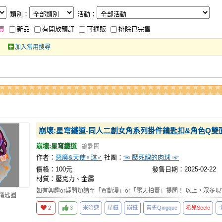
類別：
活動：
買
新品
有開放預訂
可通販
排除已完售
加入常用搜尋
崩壞:星穹鐵道-同人二創女角系列掛件鑰匙扣&角色Q雙
崩壞:星穹鐵道
鑰匙圈
作者：
惡魔&天使♀琪♂
社團：
☜ 壓死線的肉球 ☞
價格：100元
發售日期：2025-02-22
材質：壓克力、金屬
如有興趣or疑問煩請至「買動漫」or「露天拍賣」提問！ 以上，眾多
 鑰匙圈
2
3
米哈遊
星鐵
崩鐵
青雀Qingque
希兒Seele