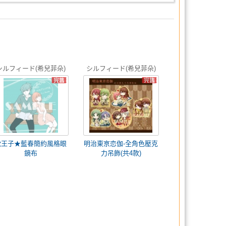
シルフィード(希兒菲朵)
シルフィード(希兒菲朵)
歌王子★藍春簡約風格眼
明治東亰恋伽-全角色壓克
鏡布
力吊飾(共4款)