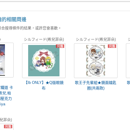
趣的相關周邊
符合搜尋條件的結果，或許您會喜歡。
a
シルフィード(希兒菲朵)
シルフィード(希兒菲朵)
【Ib ONLY】★Q版眼鏡
歌王子先輩組★鏡面鑰匙
鐵道 卡
布
圈(共兩款)
希兒,帕
創壓克力
iya
兒菲朵)