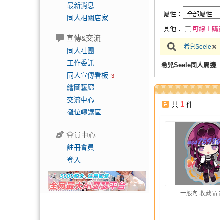
最新消息
屬性：
同人相關店家
其他：
可線上購
宣傳&交流
希兒Seele
同人社團
工作委託
希兒Seele同人周邊
同人宣傳看板
3
繪圖藝廊
交流中心
1
共
件
攤位轉讓區
會員中心
註冊會員
登入
一般向 收藏品