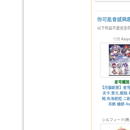
你可能會感興
以下作品不是完全
Asiy
代理
星穹鐵道
【月貓創意】星穹
夫卡,景元,銀狼,
姆,布洛妮婭 二
吊飾 繪師 As
シルフィード(希