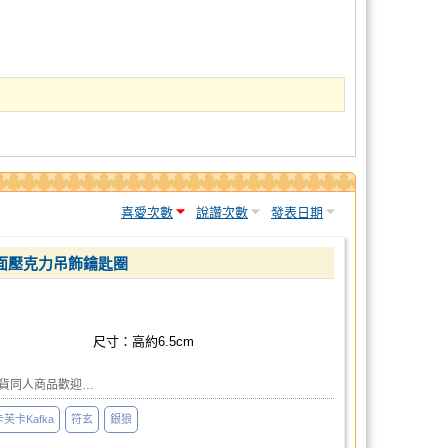
喜愛次數
說讚次數
發表日期
面壓克力吊飾鑰匙圈
尺寸：高約6.5cm
現貨同人商品歡迎…
卡芙卡Kafka
符玄
銀狼