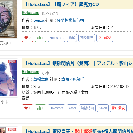
【Holostars】【魔フィア】壓克力CD
Holostars
壓克力CD
作者：
Senza
社團：
疲勞檸檬葡萄柚
價格：150元
發售日期：?
2
1
Holostars
齁星
荒咬皇牙
影山紫炎
壓克力CD
【Holostars】銀砂明信片（雙面）｜アステル，影山
Holostars
小卡
作者：
草帽章魚
社團：
章魚不吃觸手
價格：25元
發售日期：2022-02-12
材質：銅西卡300G，正面銀砂膜，背面
霧膜
 小卡
1
1
Holostars
Astel
阿斯特爾
Shien
影山紫炎
【Holostars】荒咬皇牙、
影山紫炎
新衣+情人節明信片