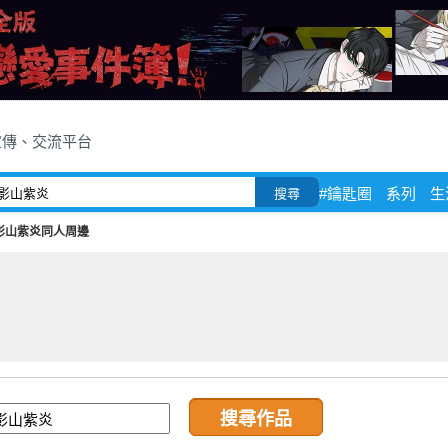
宣傳、交流平台
#鑰匙圈
系列
生
搜尋
影山紫炎同人周邊