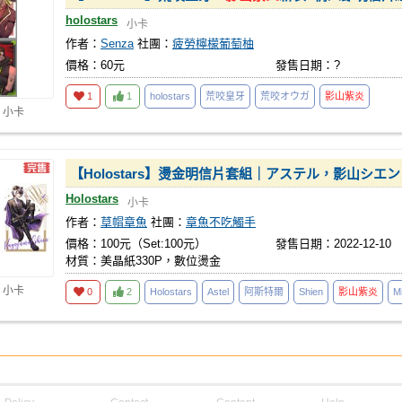
holostars
小卡
作者：
Senza
社團：
疲勞檸檬葡萄柚
價格：60元
發售日期：?
1
1
holostars
荒咬皇牙
荒咬オウガ
影山紫炎
 小卡
【Holostars】燙金明信片套組｜アステル，影山シエ
Holostars
小卡
作者：
草帽章魚
社團：
章魚不吃觸手
價格：100元（Set:100元）
發售日期：2022-12-10
材質：美晶紙330P，數位燙金
 小卡
0
2
Holostars
Astel
阿斯特爾
Shien
影山紫炎
M