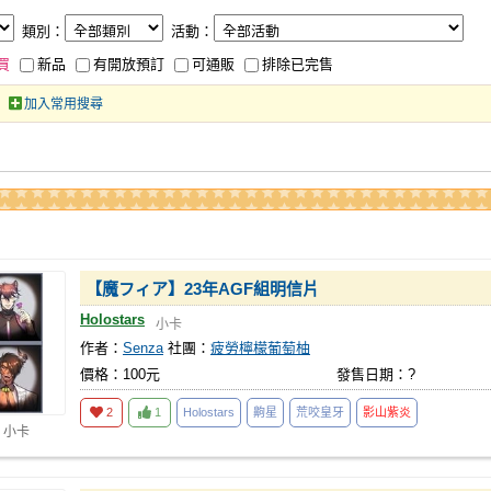
類別：
活動：
買
新品
有開放預訂
可通販
排除已完售
加入常用搜尋
【魔フィア】23年AGF組明信片
Holostars
小卡
作者：
Senza
社團：
疲勞檸檬葡萄柚
價格：100元
發售日期：?
2
1
Holostars
齁星
荒咬皇牙
影山紫炎
 小卡