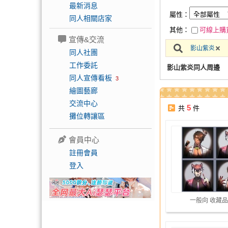
最新消息
屬性：
同人相關店家
其他：
可線上購
宣傳&交流
影山紫炎
同人社團
工作委託
影山紫炎同人周邊
同人宣傳看板
3
繪圖藝廊
交流中心
5
共
件
攤位轉讓區
會員中心
註冊會員
登入
一般向 收藏品