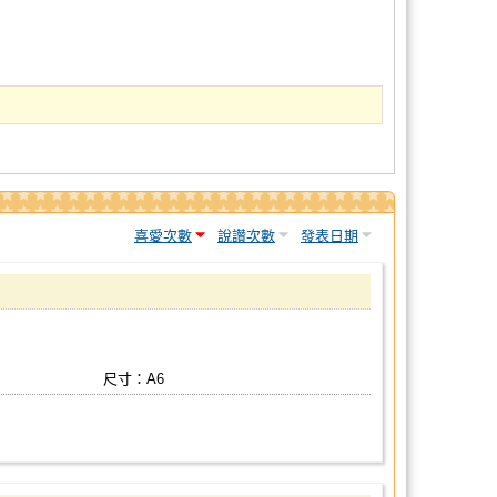
喜愛次數
說讚次數
發表日期
尺寸：A6