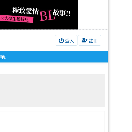
登入
註冊
迴戰