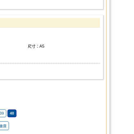
尺寸：A5
39
40
後頁