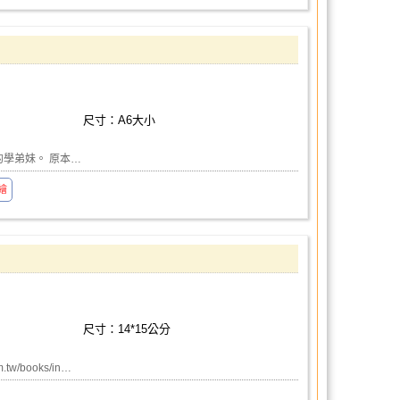
尺寸：A6大小
的學弟妹。 原本…
繪
尺寸：14*15公分
w/books/in…