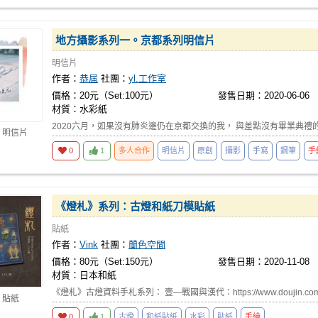
地方攝影系列一。京都系列明信片
明信片
作者：
恭屆
社團：
yl.工作室
價格：20元（Set:100元）
發售日期：2020-06-06
材質：水彩紙
2020六月，如果沒有肺炎邊仍在京都交換的我， 與差點沒有畢業典禮
 明信片
0
1
多人合作
明信片
原創
攝影
手寫
鋼筆
手
《燈札》系列：古燈和紙刀模貼紙
貼紙
作者：
Vink
社團：
蘭色空間
價格：80元（Set:150元）
發售日期：2020-11-08
材質：日本和紙
《燈札》古燈資料手札系列： 壹—戰國與漢代：https://www.doujin.com.t
 貼紙
0
1
古燈
和紙貼紙
水彩
貼紙
手繪