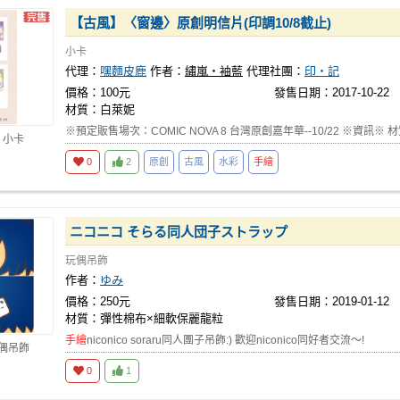
【古風】〈窗邊〉原創明信片(印調10/8截止)
小卡
代理：
嘿麵皮鹿
作者：
繡嵐‧袖藍
代理社團：
印‧記
價格：100元
發售日期：2017-10-22
材質：白萊妮
※預定販售場次：COMIC NOVA 8 台灣原創嘉年華--10/22 ※資訊※ 
 小卡
0
2
原創
古風
水彩
手繪
ニコニコ そらる同人団子ストラップ
玩偶吊飾
作者：
ゆみ
價格：250元
發售日期：2019-01-12
材質：彈性棉布×細軟保麗龍粒
手繪
niconico soraru同人團子吊飾:) 歡迎niconico同好者交流～!
玩偶吊飾
0
1