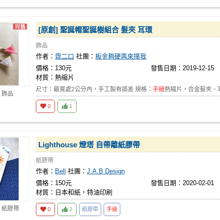
[原創] 聖誕帽聖誕樹組合 髮夾 耳環
飾品
作者：
齊二口
社團：
板金夠硬再來撞我
價格：130元
發售日期：2019-12-15
材質：熱縮片
尺寸：最寬處2公分內，手工製有誤差 規格：
手繪
熱縮片，合金髮夾、
 飾品
0
1
Lighthouse 燈塔 自帶離紙膠帶
紙膠帶
作者：
Bell
社團：
J.A.B Design
價格：150元
發售日期：2020-02-01
材質：日本和紙，特油印刷
 紙膠帶
0
2
紙膠帶
手繪