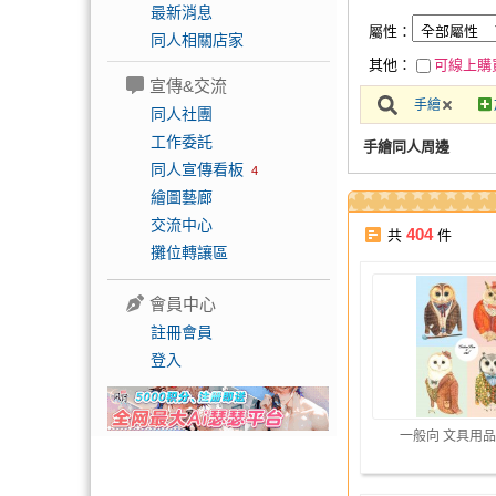
最新消息
屬性：
同人相關店家
其他：
可線上購
宣傳&交流
手繪
同人社團
工作委託
手繪同人周邊
同人宣傳看板
4
繪圖藝廊
交流中心
404
共
件
攤位轉讓區
會員中心
註冊會員
登入
一般向 文具用品