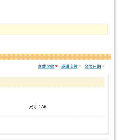
喜愛次數
說讚次數
發表日期
尺寸：A6