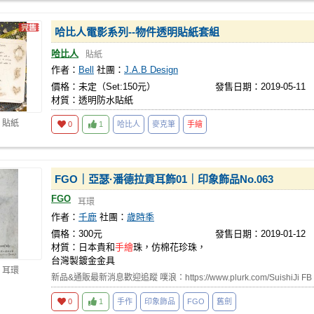
哈比人電影系列--物件透明貼紙套組
哈比人
貼紙
作者：
Bell
社團：
J.A.B Design
價格：未定（Set:150元）
發售日期：2019-05-11
材質：透明防水貼紙
 貼紙
0
1
哈比人
麥克筆
手繪
FGO｜亞瑟·潘德拉貢耳飾01｜印象飾品No.063
FGO
耳環
作者：
千鹿
社團：
歲時季
價格：300元
發售日期：2019-01-12
材質：日本貴和
手繪
珠，仿棉花珍珠，
台灣製鍍金金具
 耳環
新品&通販最新消息歡迎追蹤 噗浪：https://www.plurk.com/SuishiJi FB：
0
1
手作
印象飾品
FGO
舊劍