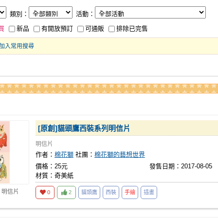
類別：
活動：
買
新品
有開放預訂
可通販
排除已完售
加入常用搜尋
[原創]貓頭鷹西裝系列明信片
明信片
作者：
棉花獅
社團：
棉花獅的藝想世界
價格：25元
發售日期：2017-08-05
材質：奇美紙
 明信片
0
2
貓頭鷹
西裝
手繪
插畫