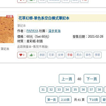
花草幻想-單色系空白橫式筆記本
筆記本
作者：
PAPAYA
社團：
漫步星海
價格：60元（Set:60元）
發售日期：2021-02-28
材質：星彩紙-封面
此款微量本~售完不再版!
 筆記本
0
1
原創
花草
女神
手繪
黑白
單色
季節
上一頁
40
下一頁
31
32
33
34
35
36
37
38
第一頁
上10頁
共 41 頁
下10頁
最