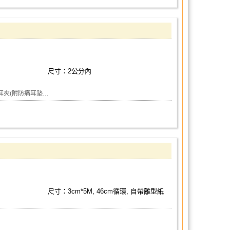
尺寸：2公分內
耳夾(附防痛耳墊…
尺寸：3cm*5M, 46cm循環, 自帶離型紙