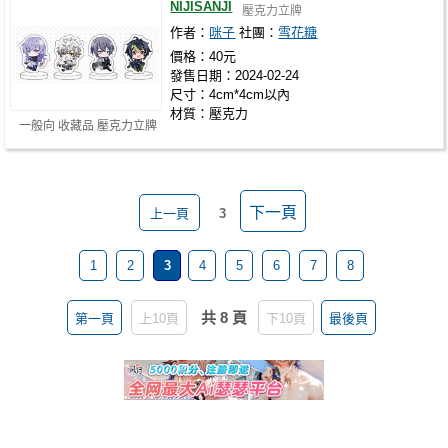
NIJISANJI
壓克力立牌
作者：
咪子
社團：
雪花糖
價格：40元
發售日期：2024-02-24
尺寸：4cm*4cm以內
材質：壓克力
一般向 收藏品 壓克力立牌
下一頁
上一頁
3
1
2
3
4
5
6
7
8
共 8 頁
第一頁
上10頁
下10頁
最後頁