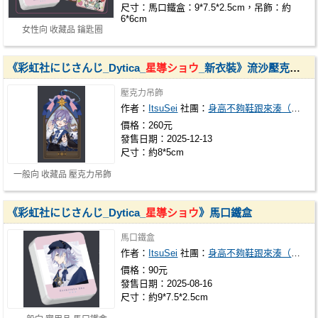
尺寸：馬口鐵盒：9*7.5*2.5cm，吊飾：約
6*6cm
女性向 收藏品 鑰匙圈
《彩虹社にじさんじ_Dytica_
星導ショウ
_新衣裝》流沙壓克力吊飾
壓克力吊飾
作者：
ItsuSei
社團：
身高不夠鞋跟來湊（いつでも晴）
價格：260元
發售日期：2025-12-13
尺寸：約8*5cm
一般向 收藏品 壓克力吊飾
《彩虹社にじさんじ_Dytica_
星導ショウ
》馬口鐵盒
馬口鐵盒
作者：
ItsuSei
社團：
身高不夠鞋跟來湊（いつでも晴）
價格：90元
發售日期：2025-08-16
尺寸：約9*7.5*2.5cm