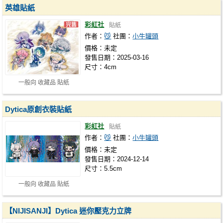
英雄貼紙
彩虹社
貼紙
作者：
😼
社團：
小牛罐頭
價格：未定
發售日期：2025-03-16
尺寸：4cm
一般向 收藏品 貼紙
Dytica原創衣裝貼紙
彩虹社
貼紙
作者：
😼
社團：
小牛罐頭
價格：未定
發售日期：2024-12-14
尺寸：5.5cm
一般向 收藏品 貼紙
【NIJISANJI】Dytica 迷你壓克力立牌