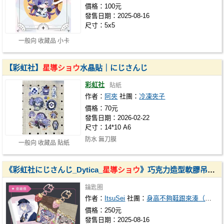
價格：100元
發售日期：2025-08-16
尺寸：5x5
一般向 收藏品 小卡
【彩虹社】
星導ショウ
水晶貼｜にじさんじ
彩虹社
貼紙
作者：
阿夾
社團：
冷凍夾子
價格：70元
發售日期：2026-02-22
尺寸：14*10 A6
防水 無刀膜
一般向 收藏品 貼紙
《彩虹社にじさんじ_Dytica_
星導ショウ
》巧克力造型軟膠吊飾_套組
鑰匙圈
作者：
ItsuSei
社團：
身高不夠鞋跟來湊（いつでも晴）
價格：250元
發售日期：2025-08-16