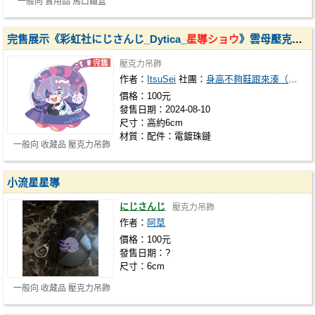
一般向 實用品 馬口鐵盒
完售展示《彩虹社にじさんじ_Dytica_
星導ショウ
》雲母壓克力吊飾
壓克力吊飾
作者：
ItsuSei
社團：
身高不夠鞋跟來湊（いつでも晴）
價格：100元
發售日期：2024-08-10
尺寸：高約6cm
材質：配件：電鍍珠鏈
一般向 收藏品 壓克力吊飾
小流星星導
にじさんじ
壓克力吊飾
作者：
阿草
價格：100元
發售日期：?
尺寸：6cm
一般向 收藏品 壓克力吊飾