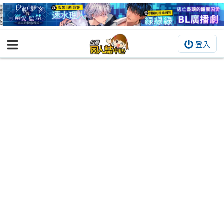
登入
BOOKY書集倉庫
同人作品
同人誌
同人周邊
同人數位作品
活動&消息
同人誌活動
最新消息
同人相關店家
宣傳&交流