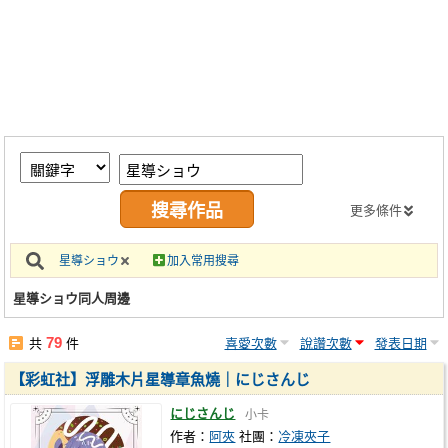
同人社團
工作委託
同人宣傳看板
繪圖藝廊
交流中心
攤位轉讓區
更多條件
會員功能選單
星導ショウ
加入常用搜尋
會員中心
星導ショウ同人周邊
註冊會員
79
共
件
喜愛次數
說讚次數
發表日期
登入
【彩虹社】浮雕木片星導章魚燒｜にじさんじ
にじさんじ
小卡
作者：
阿夾
社團：
冷凍夾子