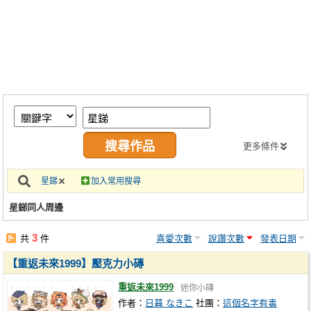
同人社團
工作委託
同人宣傳看板
繪圖藝廊
交流中心
攤位轉讓區
更多條件
會員功能選單
星銻
加入常用搜尋
會員中心
星銻同人周邊
註冊會員
3
共
件
喜愛次數
說讚次數
發表日期
登入
【重返未來1999】壓克力小磚
重返未來1999
迷你小磚
作者：
日暮 なきこ
社團：
這個名字有毒