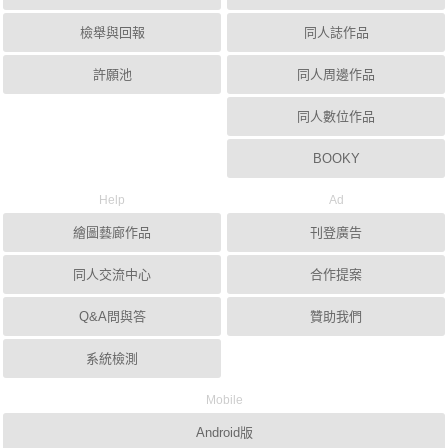
檢舉與回報
同人誌作品
許願池
同人周邊作品
同人數位作品
BOOKY
Help
Ad
繪圖藝廊作品
刊登廣告
同人交流中心
合作提案
Q&A問與答
贊助我們
系統檢測
Mobile
Android版