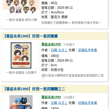
價格：80元
發售日期：2024-08-11
尺寸：4cm/5cm
材質：壓克力 塑膠
一般向 收藏品 迷你小磚
有兩種尺寸兩種價格>< 斯奈德是FF後才到貨！
【重返未來1999】好捏一直捏團團
重返未來1999
沙包團子
作者：
日暮 なきこ
社團：
這個名字有毒
價格：180元
發售日期：2024-08-11
尺寸：6cm
材質：布質沙包
一般向 收藏品 沙包團子
(圖片是自己懶得排於是直接偷朋友幫我做的工商
圖放)
【重返未來1999】好捏一直捏糰糰之二
重返未來1999
沙包糰子
作者：
日暮 なきこ
社團：
這個名字有毒
價格：180元