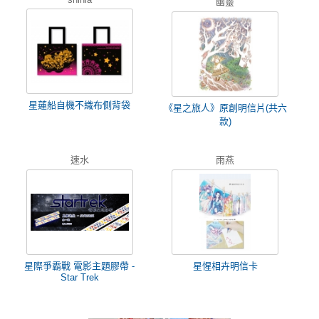
幽靈
星蓮船自機不織布側背袋
《星之旅人》原創明信片(共六
款)
速水
雨燕
星際爭霸戰 電影主題膠帶 -
星惺相卉明信卡
Star Trek