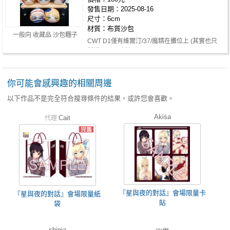
發售日期：2025-08-16
尺寸：6cm
材質：布質沙包
一般向 收藏品 沙包糰子
CWT D1僅有維爾汀/37/魔精在攤位上 (其實也只
新增了37跟魔精)
你可能會感興趣的相關周邊
以下作品不是完全符合搜尋條件的結果，或許您會喜歡。
Akisa
Cait
代理
『星與夜的對話』會場限量卡
『星與夜的對話』會場限量紙
貼
袋
shinia