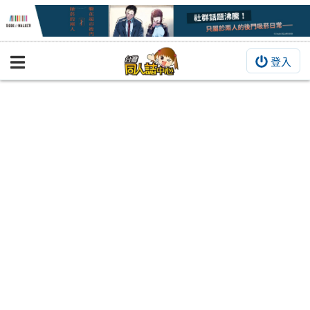
登入
BOOKY書集倉庫
同人作品
同人誌
同人周邊
同人數位作品
活動&消息
同人誌活動
最新消息
同人相關店家
宣傳&交流