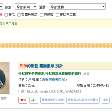
類別：
活動：
買
新品
有開放預訂
可通販
排除已完售
加入常用搜尋
死神
的聖物 霧面徽章 別針
怪獸與牠們的產地,怪獸與葛林戴華德的罪行
徽章
作者：
漟
社團：
說好的東坡肉呢？
價格：25元
發售日期：2019-05-11
印調：https://forms.gle/cSUJSd91pWVb2AB38
 徽章
0
1
怪獸與牠們的產地
怪獸與葛林戴華德的罪行
怪產