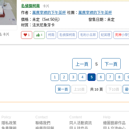
名偵探柯南
卡片
作者：
萬應室裡的下午茶杯
社團：
萬應室裡的下午茶杯
價格：未定（Set:50元）
發售日期：未定
材質：法米尼象牙卡
品 卡片
1
4
柯南
名偵探柯南
毛利小五郎
妃英理
死神
小學
上一頁
5
下一頁
1
2
3
4
5
6
7
8
第一頁
上10頁
共 10 頁
下10頁
最
Policy
Contact
Content
Help
隱私政策
聯絡我們
同人活動資訊
繪圖藝廊作品
免責聲明
檢舉與回報
同人誌作品
同人交流中心