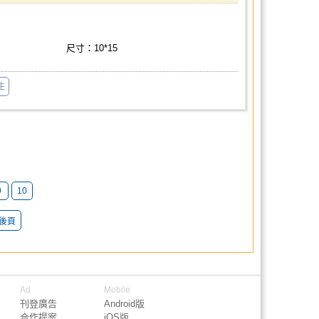
尺寸：10*15
生
9
10
後頁
Ad
Mobile
刊登廣告
Android版
合作提案
iOS版