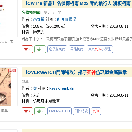
【CWT49 新品】名偵探柯南 M22 零的執行人 滑板柯南
名偵探柯南
壓克力吊飾
作者：
西野翼
社團：
紅豆麻糬湯
價格：105元（Set:200元）
發售日期：2018-08-11
材質：壓克力
因為不甘心上一款柯南只露了顆頭 加上很喜歡M22這套衣服 所以又畫
壓克力吊飾
2
3
名偵探柯南
萬能柯南
東京
死神
小學生
【OVERWATCH鬥陣特攻】瓶子
死神
仿琺瑯金屬徽章
徽章
作者：
奧
社團：
kesski embalm
價格：未定
發售日期：2018-08-11
材質：仿琺瑯金屬徽章
 徽章
4
2
OVERWATCH
鬥陣特攻
死神