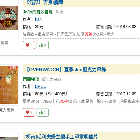
【混部】吉良!胸章
JoJo的奇妙冒險
胸章
作者：
kani
價格：30元
發售日期：2018-03-03
貓喜歡吉良吉影 款 - 已完售,可能加印
死神
之Q 款 - 量少
 胸章
2
4
【OVERWATCH】夏季skin壓克力吊飾
鬥陣特攻
壓克力吊飾
作者：
BPCC
價格：80元（Set:400元）
發售日期：2017-12-09
夏季SKIN：76/麥卡利/
死神
/源氏/半藏 是的，除了76跟麥卡利是官設
壓克力吊飾
2
1
[柯南]毛利夫婦主題手工印章明信片