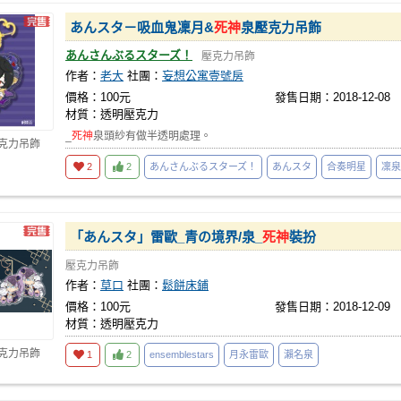
あんスタ－吸血鬼凜月&
死神
泉壓克力吊飾
あんさんぶるスターズ！
壓克力吊飾
作者：
老大
社團：
妄想公寓壹號房
價格：100元
發售日期：2018-12-08
材質：透明壓克力
_
死神
泉頭紗有做半透明處理。
壓克力吊飾
2
2
あんさんぶるスターズ！
あんスタ
合奏明星
凜泉
「あんスタ」雷歐_青の境界/泉_
死神
裝扮
壓克力吊飾
作者：
草口
社團：
鬆餅床鋪
價格：100元
發售日期：2018-12-09
材質：透明壓克力
壓克力吊飾
1
2
ensemblestars
月永雷歐
瀨名泉