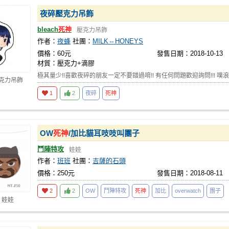
夜碎壓克力吊飾
bleach
死神
壓克力吊飾
作者：
夜蜂
社團：
MILK⇔HONEYS
價格：60元
發售日期：2018-10-13
材質：壓克力+滴膠
極其量少!!喜歡夜碎的朋友一定不要錯過唷!! 有任何問題歡迎詢問!!! 噗浪:htt
壓克力吊飾
1
2
夜碎
死神
OW
死神
/加比貓耳吱吱叫團子
鬥陣特攻
娃娃
作者：
班班
社團：
吉薩的石頭
價格：250元
發售日期：2018-08-11
2
2
OW
鬥陣特攻
死神
加比
overwatch
團子
 娃娃