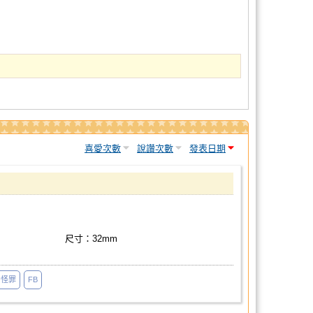
喜愛次數
說讚次數
發表日期
尺寸：32mm
怪罪
FB