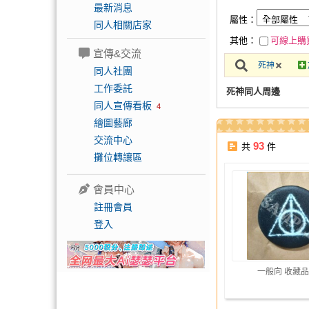
最新消息
屬性：
同人相關店家
其他：
可線上購
宣傳&交流
死神
同人社團
工作委託
死神同人周邊
同人宣傳看板
4
繪圖藝廊
交流中心
93
共
件
攤位轉讓區
會員中心
註冊會員
登入
一般向 收藏品