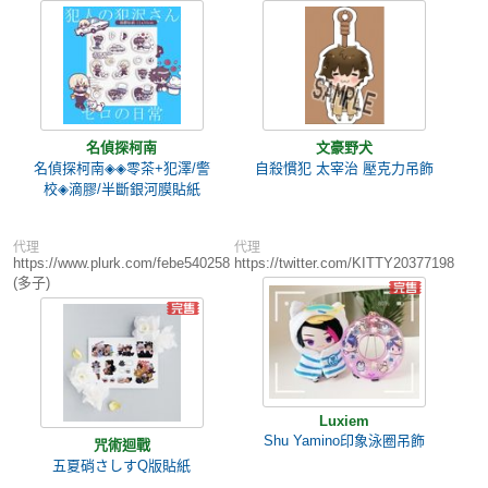
名偵探柯南
文豪野犬
名偵探柯南◈◈零茶+犯澤/警
自殺慣犯 太宰治 壓克力吊飾
校◈滴膠/半斷銀河膜貼紙
代理
代理
https://www.plurk.com/febe540258
https://twitter.com/KITTY20377198
(多子)
Luxiem
Shu Yamino印象泳圈吊飾
咒術迴戰
五夏硝さしすQ版貼紙