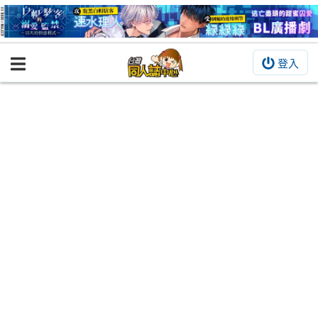
登入
BOOKY書集倉庫
同人作品
同人誌
同人周邊
同人數位作品
活動&消息
同人誌活動
最新消息
同人相關店家
宣傳&交流