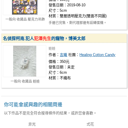
發售日期：2019-08-10
尺寸：5cm
材質：雙層透明壓克力(雙面不同圖)
一般向 收藏品 壓克力吊飾
手邊已完售，剩代理那邊有設轉蛋機。
名偵探柯南.犯人
犯澤先生
的寵物，博美太郎
娃娃
作者：
言曦
社團：
Healing Cotton Candy
價格：350元
發售日期：未定
尺寸：6cm
材質：不織布
一般向 收藏品 娃娃
你可能會感興趣的相關周邊
以下作品不是完全符合搜尋條件的結果，或許您會喜歡。
非光
弎花