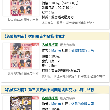
價格：100元（Set:500元）
發售日期：2017-10-14
尺寸：5cm
材質：雙層透明壓克力
一般向 收藏品 壓克力吊飾
本家完售，藝豐、捷比轉蛋已補貨上架。
【名偵探柯南】透明壓克力吊飾-共6款
名偵探柯南
壓克力吊飾
作者：
Mariku
社團：
做我的蠢糗大萌
價格：100元
發售日期：?
尺寸：5cm
材質：雙面夾層透明壓克力
一般向 收藏品 壓克力吊飾
復刻版，代理店轉蛋限定： 台中捷比/藝豐/北車Y
區地下街百花屋 80元/回
【名偵探柯南】第三彈雙面不同圖透明壓克力吊飾-共6款
名偵探柯南
壓克力吊飾
作者：
Mariku
社團：
做我的蠢糗大萌
價格：100元