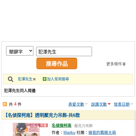
同人社團
工作委託
同人宣傳看板
繪圖藝廊
交流中心
攤位轉讓區
更多條件
會員功能選單
犯澤先生
加入常用搜尋
會員中心
犯澤先生同人周邊
註冊會員
4
共
件
喜愛次數
說讚次數
發表日期
登入
【名偵探柯南】透明壓克力吊飾-共6款
名偵探柯南
壓克力吊飾
作者：
Mariku
社團：
做我的蠢糗大萌