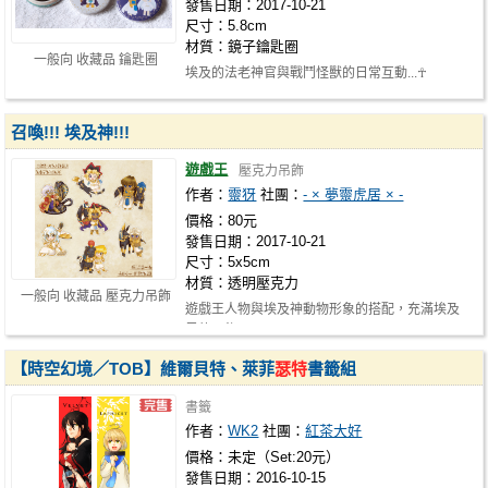
發售日期：2017-10-21
尺寸：5.8cm
材質：鏡子鑰匙圈
一般向 收藏品 鑰匙圈
埃及的法老神官與戰鬥怪獸的日常互動...☥
召喚!!! 埃及神!!!
遊戲王
壓克力吊飾
作者：
靈犽
社團：
- × 夢靈虎居 × -
價格：80元
發售日期：2017-10-21
尺寸：5x5cm
材質：透明壓克力
一般向 收藏品 壓克力吊飾
遊戲王人物與埃及神動物形象的搭配，充滿埃及
風的吊飾☥
【時空幻境／TOB】維爾貝特、萊菲
瑟特
書籤組
書籤
作者：
WK2
社團：
紅茶大好
價格：未定（Set:20元）
發售日期：2016-10-15