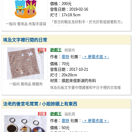
價格：200元
發售日期：2019-02-16
尺寸：17x19.5cm
「昔日的戰友及好對手，於光於影追逐著對方」
一般向 實用品 布製手提袋
雙面飲料袋
埃及文字裡行間的日常
遊戲王
眼鏡布
作者：
靈犽
社團：
- × 夢靈虎居 × -
價格：70元
發售日期：2017-10-21
尺寸：20x20cm
材質：摸起來很斯湖的布料
一般向 實用品 眼鏡布
埃及石板文字畫中隱藏著和平日子裡的日常樣
貌...☥
法老的後宮毛茸茸 / 小姐妳頭上有東西
遊戲王
鑰匙圈
作者：
靈犽
社團：
- × 夢靈虎居 × -
價格：50元