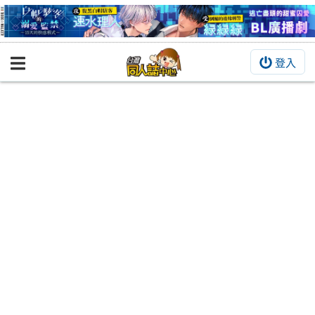
登入
BOOKY書集倉庫
同人作品
同人誌
同人周邊
同人數位作品
活動&消息
同人誌活動
最新消息
同人相關店家
宣傳&交流