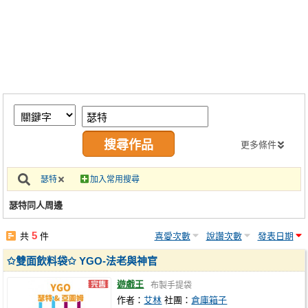
同人社團
工作委託
同人宣傳看板
繪圖藝廊
交流中心
攤位轉讓區
更多條件
會員功能選單
瑟特
加入常用搜尋
會員中心
瑟特同人周邊
註冊會員
5
共
件
喜愛次數
說讚次數
發表日期
登入
✩雙面飲料袋✩ YGO-法老與神官
遊戲王
布製手提袋
作者：
艾林
社團：
倉庫箱子