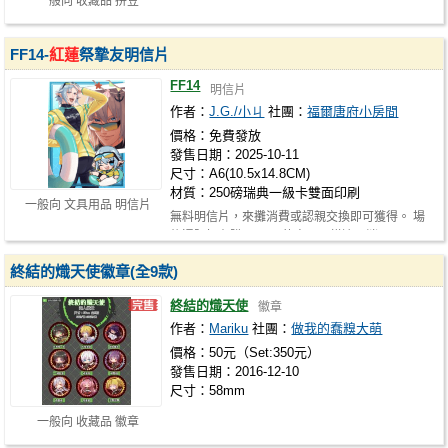
一般向 收藏品 拼豆
FF14-
紅蓮
祭摯友明信片
FF14
明信片
作者：
J.G./小ㄐ
社團：
福爾唐府小房間
價格：免費發放
發售日期：2025-10-11
尺寸：A6(10.5x14.8CM)
材質：250磅瑞典一級卡雙面印刷
一般向 文具用品 明信片
無料明信片，來攤消費或認親交換即可獲得。 場
後通販如有購買FF14的商品同樣適用消…
終結的熾天使徽章(全9款)
終結的熾天使
徽章
作者：
Mariku
社團：
做我的蠢糗大萌
價格：50元（Set:350元）
發售日期：2016-12-10
尺寸：58mm
一般向 收藏品 徽章