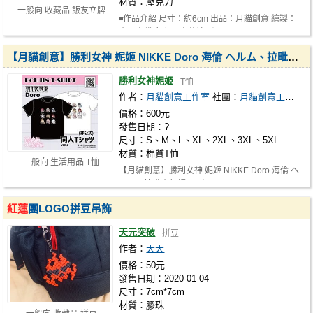
材質：壓克力
一般向 收藏品 飯友立牌
◾作品介紹 尺寸：約6cm 出品：月貓創意 繪製：
小野大貓 角色：吉蘿婷 ギロチン，…
【月貓創意】勝利女神 妮姬 NIKKE Doro 海倫 ヘルム、拉毗小紅帽 ラピ:レッドフード、
勝利女神妮姬
T恤
作者：
月貓創意工作室
社團：
月貓創意工作室
價格：600元
發售日期：?
尺寸：S、M、L、XL、2XL、3XL、5XL
材質：棉質T恤
一般向 生活用品 T恤
【月貓創意】勝利女神 妮姬 NIKKE Doro 海倫 ヘ
ルム、拉毗小紅帽 ラピ:レッドフー…
紅蓮
團LOGO拼豆吊飾
天元突破
拼豆
作者：
天天
價格：50元
發售日期：2020-01-04
尺寸：7cm*7cm
材質：膠珠