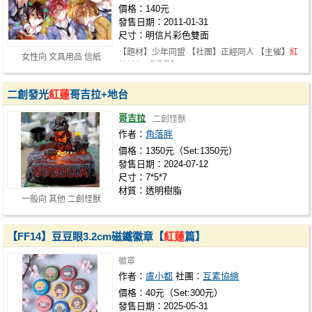
價格：140元
發售日期：2011-01-31
尺寸：明信片彩色雙面
【題材】少年同盟 【社團】正經同人 【主催】
紅
女性向 文具用品 信紙
蓮
轉左 【插畫】 Cu / moyuvvx / …
二創發光
紅蓮
哥吉拉+地台
哥吉拉
二創怪獸
作者：
角落胖
價格：1350元（Set:1350元）
發售日期：2024-07-12
尺寸：7*5*7
材質：透明樹脂
一般向 其他 二創怪獸
【FF14】豆豆眼3.2cm磁鐵徽章【
紅蓮
篇】
徽章
作者：
盧小都
社團：
互素協繪
價格：40元（Set:300元）
發售日期：2025-05-31