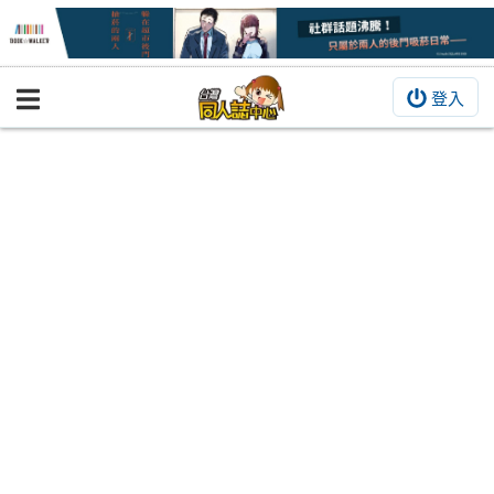
登入
BOOKY書集倉庫
同人作品
同人誌
同人周邊
同人數位作品
活動&消息
同人誌活動
最新消息
同人相關店家
宣傳&交流