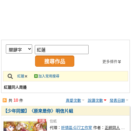
同人社團
工作委託
同人宣傳看板
繪圖藝廊
交流中心
攤位轉讓區
更多條件
會員功能選單
紅蓮
加入常用搜尋
會員中心
紅蓮同人周邊
註冊會員
10
共
件
喜愛次數
說讚次數
發表日期
登入
【少年同盟】〈原來是你〉明信片組
信紙
代理：
奸情區-G77工作室
作者：
正經同人
代理