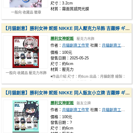
尺寸：3.2cm
材質：霧面質感閃光膜
一般向 收藏品 徽章
【月貓創意】勝利女神 妮姬 NIKKE 同人壓克力吊飾 吉蘿婷 ギロチン，伊萊格 エレグ，毒蛇 バイパー，普麗瓦蒂：不友善的女僕 プリバティ：アンカインド・メイド，
勝利女神妮姬
壓克力吊飾
作者：
月貓創意工作室
社團：
月貓創意工作室
價格：100元
發售日期：2025-05-25
尺寸：約6cm
材質：壓克力
一般向 收藏品 壓克力吊飾
◾作品介紹 尺寸：約6cm 出品：月貓創意 繪製：
小野大貓 角色：吉蘿婷 ギロチン，…
【月貓創意】勝利女神 妮姬 NIKKE 同人飯友小立牌 吉蘿婷 ギロチン，伊萊格 エレグ，毒蛇 バイパー，普麗瓦蒂：不友善的女僕 プリバティ：アンカインド・メイド，
勝利女神妮姬
飯友立牌
作者：
月貓創意工作室
社團：
月貓創意工作室
價格：100元
發售日期：?
尺寸：約6cm