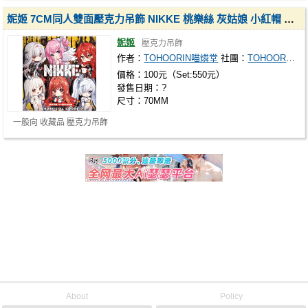
妮姬 7CM同人雙面壓克力吊飾 NIKKE 桃樂絲 灰姑娘 小紅帽
紅蓮
妮姬
壓克力吊飾
作者：
TOHOORIN喵燐堂
社團：
TOHOORIN 喵燐堂
價格：100元（Set:550元）
發售日期：?
尺寸：70MM
一般向 收藏品 壓克力吊飾
About
Policy