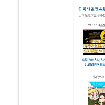
你可能會感興
以下作品不是完全
MORIKU墨
進擊的巨人同人
兵甜甜圈❤和
小虎tora