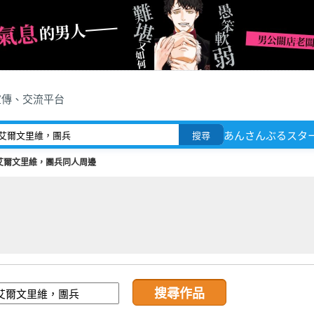
宣傳、交流平台
あんさんぶるスタ
搜尋
艾爾文里維，團兵同人周邊