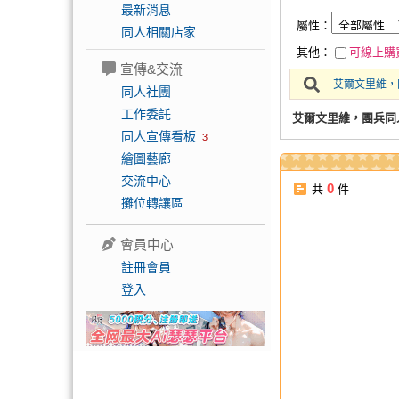
最新消息
屬性：
同人相關店家
其他：
可線上購
宣傳&交流
艾爾文里維，
同人社團
工作委託
艾爾文里維，團兵同
同人宣傳看板
3
繪圖藝廊
交流中心
0
共
件
攤位轉讓區
會員中心
註冊會員
登入