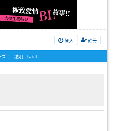
登入
註冊
ICE!!
ーズ！
透明