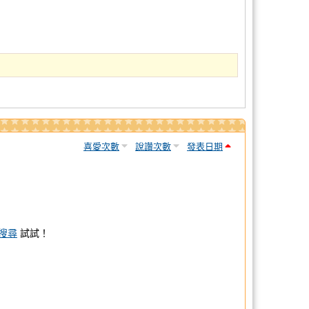
喜愛次數
說讚次數
發表日期
搜尋
試試！