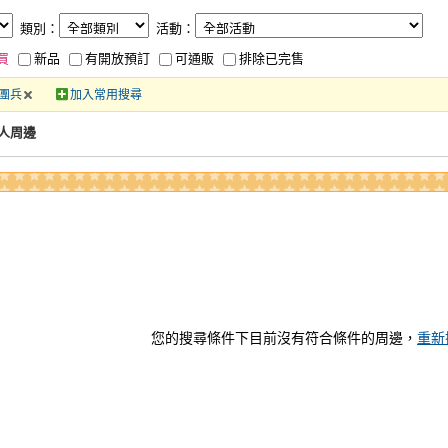
類別：
活動：
買
新品
有開放預訂
可通販
排除已完售
團兵
加入常用搜尋
人周邊
您的搜尋條件下目前沒有符合條件的周邊，
重新