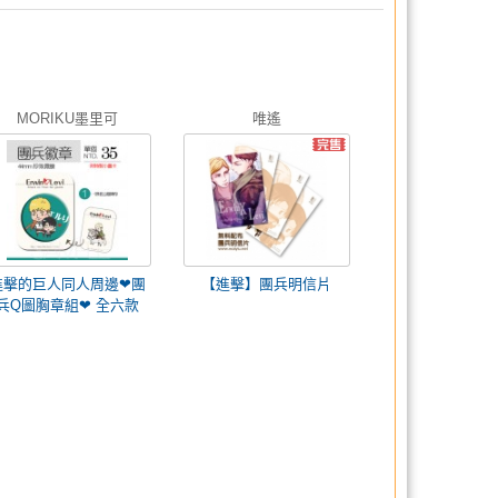
MORIKU墨里可
唯遙
進擊的巨人同人周邊❤團
【進擊】團兵明信片
兵Q圖胸章組❤ 全六款