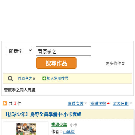
同人社團
工作委託
同人宣傳看板
繪圖藝廊
交流中心
攤位轉讓區
更多條件
會員功能選單
菅原孝之
加入常用搜尋
會員中心
菅原孝之同人周邊
註冊會員
1
共
件
喜愛次數
說讚次數
發表日期
登入
【排球少年】烏野全員準備中-小卡套組
排球少年
小卡
作者：
小黑炭