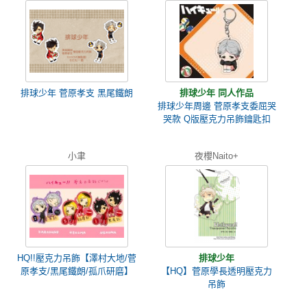
排球少年 菅原孝支 黑尾鐵朗
排球少年 同人作品
排球少年周邊 菅原孝支委屈哭
哭款 Q版壓克力吊飾鑰匙扣
小聿
夜櫻Naito+
HQ!!壓克力吊飾【澤村大地/菅
排球少年
原孝支/黑尾鐵朗/孤爪研磨】
【HQ】菅原學長透明壓克力
吊飾