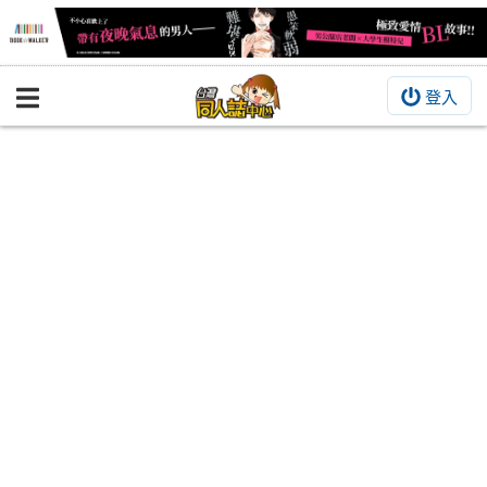
登入
BOOKY書集倉庫
同人作品
同人誌
同人周邊
同人數位作品
活動&消息
同人誌活動
最新消息
同人相關店家
宣傳&交流