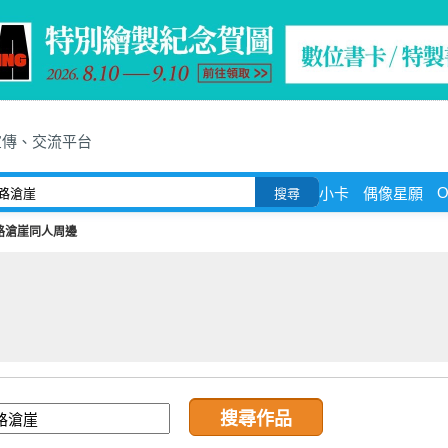
宣傳、交流平台
O
小卡
偶像星願
搜尋
路滄崖同人周邊