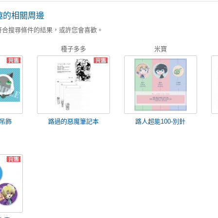
趣的相關周邊
符合搜尋條件的結果，或許您會喜歡。
種子多多
米寶
吊飾
路過的惡魔筆記本
路人超能100-別針