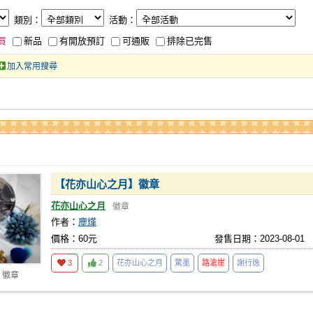
類別：
活動：
買
新品
有開放預訂
可通販
排除已完售
加入常用搜尋
【花亦山心之月】徽章
花亦山心之月
徽章
作者：
塵燁
價格：60元
發售日期：2023-08-01
3
2
花亦山心之月
驚墨
路滄崖
謝行逸
 徽章