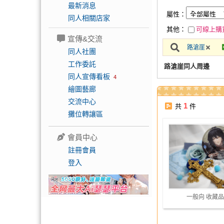
最新消息
屬性：
同人相關店家
其他：
可線上購
宣傳&交流
路滄崖
同人社團
工作委託
路滄崖同人周邊
同人宣傳看板
4
繪圖藝廊
交流中心
1
共
件
攤位轉讓區
會員中心
註冊會員
登入
一般向 收藏品