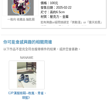
價格：100元
發售日期：2025-02-22
尺寸：高約6.5cm
材質：壓克力、金屬
一般向 收藏品 鑰匙圈
如有興趣or疑問煩請至「買動漫」or「露天拍賣」
提問！ 以上，眾多現貨同人商品歡迎…
你可能會感興趣的相關周邊
以下作品不是完全符合搜尋條件的結果，或許您會喜歡。
NANAME
《JP漢服娃鞋─枚嵐、青雀、
瑛藍》