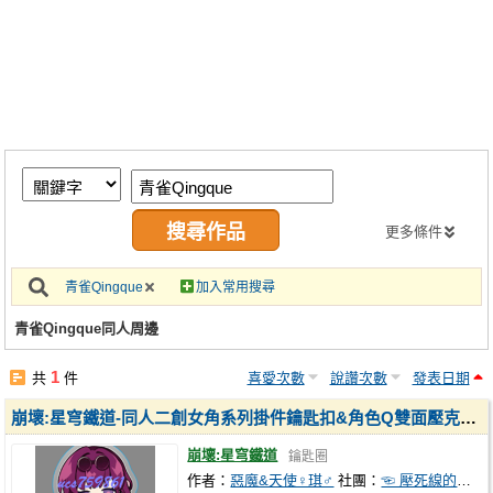
同人社團
工作委託
同人宣傳看板
繪圖藝廊
交流中心
攤位轉讓區
更多條件
會員功能選單
青雀Qingque
加入常用搜尋
會員中心
青雀Qingque同人周邊
註冊會員
1
共
件
喜愛次數
說讚次數
發表日期
登入
崩壞:星穹鐵道-同人二創女角系列掛件鑰匙扣&角色Q雙面壓克力吊飾鑰匙圈
崩壞:星穹鐵道
鑰匙圈
作者：
惡魔&天使♀琪♂
社團：
☜ 壓死線的肉球 ☞