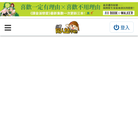
登入
BOOKY書集倉庫
同人作品
同人誌
同人周邊
同人數位作品
活動&消息
同人誌活動
最新消息
同人相關店家
宣傳&交流