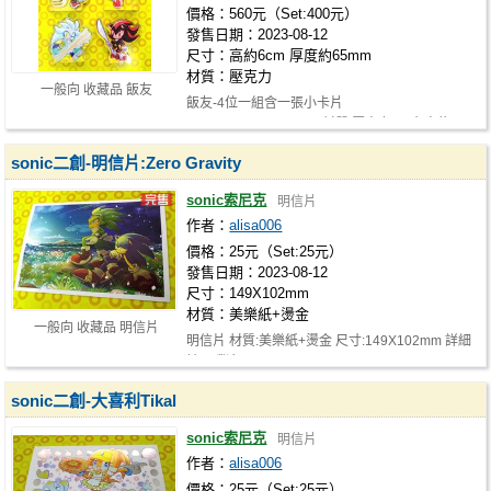
價格：560元（Set:400元）
發售日期：2023-08-12
尺寸：高約6cm 厚度約65mm
材質：壓克力
一般向 收藏品 飯友
飯友-4位一組含一張小卡片
sonic.shadow.silver.jet 材質:壓克力 尺寸:高約
6cm …
sonic二創-明信片:Zero Gravity
sonic索尼克
明信片
作者：
alisa006
價格：25元（Set:25元）
發售日期：2023-08-12
尺寸：149X102mm
材質：美樂紙+燙金
一般向 收藏品 明信片
明信片 材質:美樂紙+燙金 尺寸:149X102mm 詳細
請至噗浪https://www.plurk.com/p/p6…
sonic二創-大喜利Tikal
sonic索尼克
明信片
作者：
alisa006
價格：25元（Set:25元）