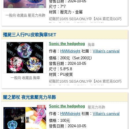
發售日期：2024-10-05
尺寸：7*7
材質：壓克力、金屬
一般向 收藏品 壓克力吊飾
初販於10/05 SEGA ONLY中【A04 索尼克GO巧
歐花園】寄攤，數量稀少，歡迎搶購！
殭屍三人行PU皮軟胸章SET
Sonic the hedgehog
胸章
作者：
HWMidnight
社團：
Villain's carnival
價格：200元（Set:200元）
發售日期：2024-10-05
尺寸：5.8*5.8
材質：PU皮質
一般向 收藏品 胸章
初販於10/05 SEGA ONLY中【A04 索尼克GO巧
歐花園】寄攤，數量稀少，歡迎搶購！
闇之節杖 夜光紫壓克力吊飾
Sonic the hedgehog
壓克力吊飾
作者：
HWMidnight
社團：
Villain's carnival
價格：100元
發售日期：2024-10-05