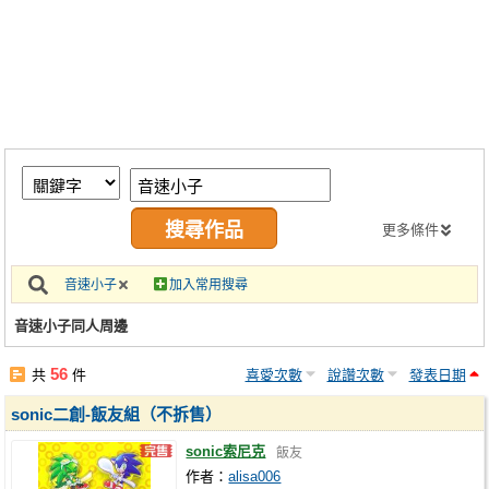
同人社團
工作委託
同人宣傳看板
繪圖藝廊
交流中心
攤位轉讓區
更多條件
會員功能選單
音速小子
加入常用搜尋
會員中心
音速小子同人周邊
註冊會員
56
共
件
喜愛次數
說讚次數
發表日期
登入
sonic二創-飯友組（不拆售）
sonic索尼克
飯友
作者：
alisa006