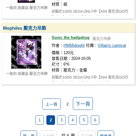
材質：紙
一般向 收藏品 壓克力吊飾
初販於10/05 SEGA ONLY中【A04 索尼克GO巧
歐花園】寄攤，數量稀少，歡迎搶購！
Mephiles 壓克力吊飾
Sonic the hedgehog
壓克力吊飾
作者：
HWMidnight
社團：
Villain's carnival
價格：120元
發售日期：2024-10-05
尺寸：6*6
材質：壓克力、金屬
一般向 收藏品 壓克力吊飾
初販於10/05 SEGA ONLY中【A04 索尼克GO巧
歐花園】寄攤，數量稀少，歡迎搶購！
下一頁
上一頁
2
1
2
3
4
5
6
共 6 頁