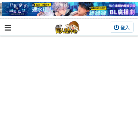
登入
BOOKY書集倉庫
同人作品
同人誌
同人周邊
同人數位作品
活動&消息
同人誌活動
最新消息
同人相關店家
宣傳&交流