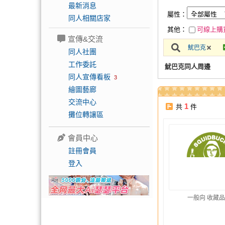
最新消息
屬性：
同人相關店家
其他：
可線上購
宣傳&交流
魷巴克
同人社團
工作委託
魷巴克同人周邊
同人宣傳看板
3
繪圖藝廊
交流中心
1
共
件
攤位轉讓區
會員中心
註冊會員
登入
一般向 收藏品