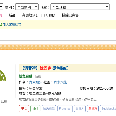
類別：
活動：
買
新品
有開放預訂
可通販
排除已完售
加入常用搜尋
【消費禮】
魷巴克
燙色貼紙
魷魚遊戲
貼紙
作者：
青木飛柴
社團：
青木飛柴
價格：免費發放
發售日期：2025-05-10
材質：燙草綠工藝+珠光貼紙
場次購買魷魚遊戲新刊或週邊、通販出貨贈送，送完為止
 貼紙
1
3
魷魚遊戲
Frontman
負責人
魷巴克
Squidbuck