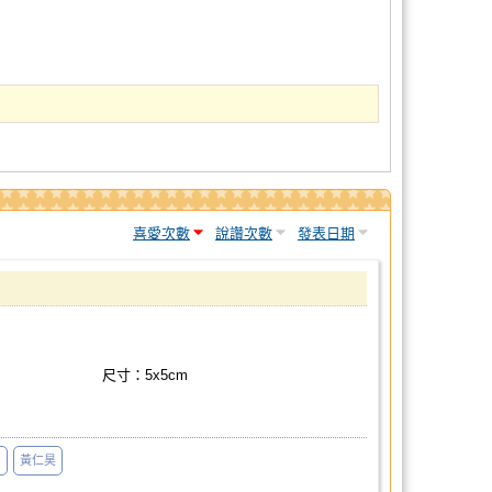
喜愛次數
說讚次數
發表日期
尺寸：5x5cm
s
黃仁昊