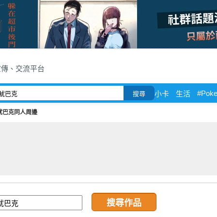
宣傳、交流平台
#Pok
小卡
生活
搜尋
魷巴克同人周邊