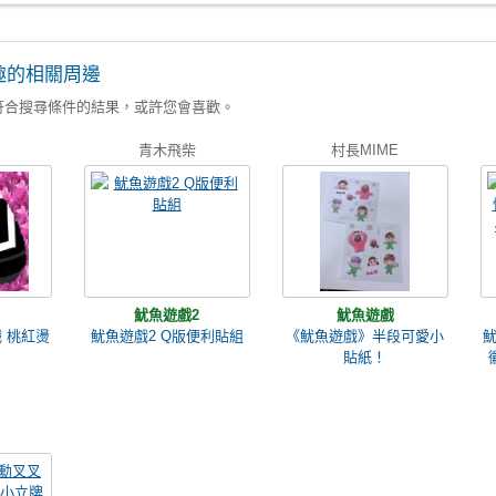
趣的相關周邊
符合搜尋條件的結果，或許您會喜歡。
青木飛柴
村長MIME
魷魚遊戲2
魷魚遊戲
 桃紅燙
魷魚遊戲2 Q版便利貼組
《魷魚遊戲》半段可愛小
魷
貼紙！
徽