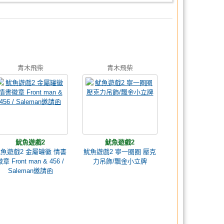
青木飛柴
青木飛柴
魷魚遊戲2
魷魚遊戲2
魚遊戲2 金屬罐徽 情書
魷魚遊戲2 寧一圈圈 壓克
章 Front man & 456 /
力吊飾/飄金小立牌
Saleman邀請函