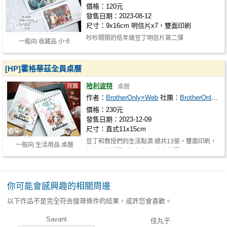
價格：120元
發售日期：2023-08-12
尺寸：9x16cm 明信片x7，雙面印刷
吵吵鬧鬧的低年級豆丁明信片第二彈
一般向 收藏品 小卡
[HP]霍格華茲全員桌曆
哈利波特
桌曆
作者：
BrotherOnly×Web
社團：
BrotherOnly×Web
價格：230元
發售日期：2023-12-09
尺寸：直式11x15cm
豆丁和教授們的生活點滴 總共13張，雙面印刷，
一般向 生活用品 桌曆
好書寫的紙質~ 牛皮底座+白色線圈，…
你可能會感興趣的相關周邊
以下作品不是完全符合搜尋條件的結果，或許您會喜歡。
Savant
佳丸子