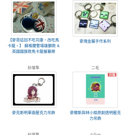
【麥哥這回不吃司康，改吃馬
麥塊金屬手作系列
卡龍。】 蘇格蘭警場雄獅款 &
英國國旗款馬卡龍螢幕擦
砂塚隼
二毛
麥克斯明單面壓克力吊飾
麥爾斯與林小姐原創透明壓克
力吊飾
砂塚隼
小Sun