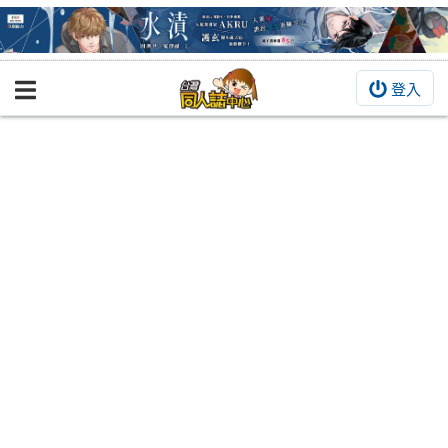
登入
BOOKY書集倉庫
同人作品
同人誌
同人周邊
同人數位作品
活動&消息
同人誌活動
最新消息
同人相關店家
宣傳&交流