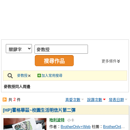
同人社團
工作委託
同人宣傳看板
繪圖藝廊
交流中心
攤位轉讓區
更多條件
會員功能選單
麥教授
加入常用搜尋
會員中心
麥教授同人周邊
註冊會員
2
共
件
喜愛次數
說讚次數
發表日期
登入
[HP]霍格華茲~校園生活明信片第二彈
哈利波特
小卡
作者：
BrotherOnly×Web
社團：
BrotherOnly×Web