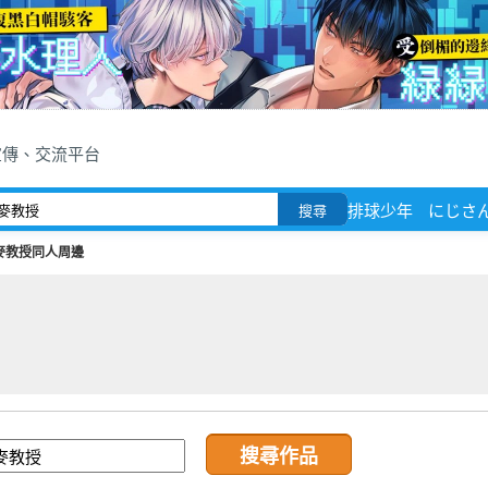
宣傳、交流平台
排球少年
にじさ
搜尋
麥教授同人周邊