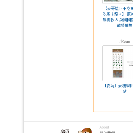
【麥哥這回不吃
吃馬卡龍。】 蘇
雄獅款 & 英國國
龍螢幕擦
小Sun
【麥塊】麥塊/創
貼
About