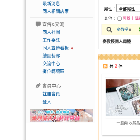
最新消息
屬性：
同人相關店家
其他：
可線上購
宣傳&交流
麥教授
同人社團
工作委託
麥教授同人周邊
同人宣傳看板
4
繪圖藝廊
交流中心
2
共
件
攤位轉讓區
會員中心
註冊會員
登入
一般向 收藏品