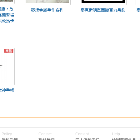
司康，改
麥塊金屬手作系列
麥克斯明單面壓克力吊飾
格蘭警場
旗款馬卡
世神手帳
Policy
Contact
Content
Help