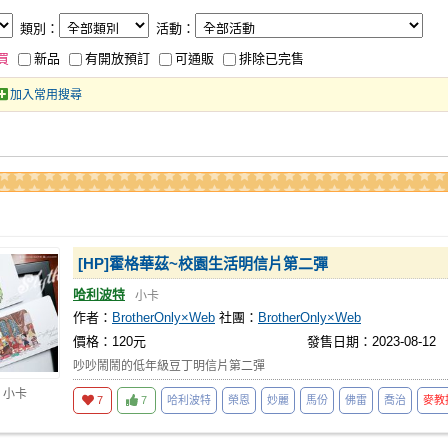
類別：
活動：
買
新品
有開放預訂
可通販
排除已完售
加入常用搜尋
[HP]霍格華茲~校園生活明信片第二彈
哈利波特
小卡
作者：
BrotherOnly×Web
社團：
BrotherOnly×Web
價格：120元
發售日期：2023-08-12
吵吵鬧鬧的低年級豆丁明信片第二彈
 小卡
7
7
哈利波特
榮恩
妙麗
馬份
佛雷
喬治
麥教