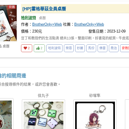
[HP]霍格華茲全員桌曆
哈利波特
桌曆
作者：
BrotherOnly×Web
社團：
BrotherOnly×Web
價格：230元
發售日期：2023-12-09
豆丁和教授們的生活點滴 總共13張，雙面印刷，好書寫的紙質~ 牛皮
品 桌曆
2
2
哈利波特
榮恩
妙麗
馬份
佛雷
喬治
麥教
趣的相關周邊
符合搜尋條件的結果，或許您會喜歡。
佳丸子
砂塚隼