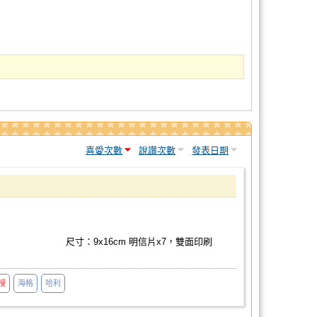
喜愛次數
說讚次數
發表日期
尺寸：9x16cm 明信片x7，雙面印刷
授
海格
哈利