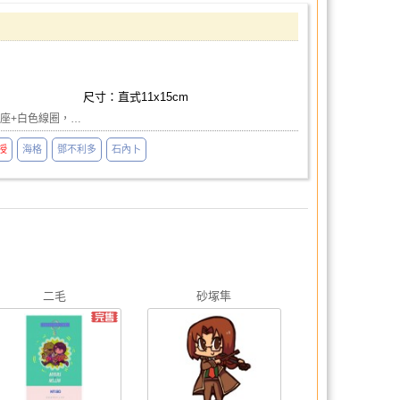
尺寸：直式11x15cm
底座+白色線圈，…
授
海格
鄧不利多
石內卜
二毛
砂塚隼