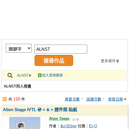
同人社團
工作委託
同人宣傳看板
繪圖藝廊
交流中心
攤位轉讓區
更多條件
會員功能選單
ALNST
加入常用搜尋
會員中心
ALNST同人周邊
註冊會員
110
共
件
喜愛次數
說讚次數
發表日期
登入
Alien Stage IVTL 💿 < & > 證件照 貼紙
Alien Stage
小卡
作者：
糸川Ether
社團：
Et₂O