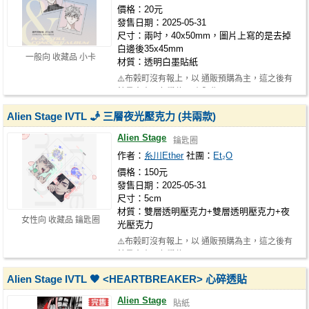
價格：20元
發售日期：2025-05-31
尺寸：兩吋，40x50mm，圖片上寫的是去掉
白邊後35x45mm
一般向 收藏品 小卡
材質：透明白墨貼紙
⚠️布榖町沒有報上，以 通販預購為主，這之後有
餘量會寄朋友攤位 另有販售 https:…
Alien Stage IVTL 🧞 三層夜光壓克力 (共兩款)
Alien Stage
鑰匙圈
作者：
糸川Ether
社團：
Et₂O
價格：150元
發售日期：2025-05-31
尺寸：5cm
材質：雙層透明壓克力+雙層透明壓克力+夜
女性向 收藏品 鑰匙圈
光壓克力
⚠️布榖町沒有報上，以 通販預購為主，這之後有
餘量會寄朋友攤位
Alien Stage IVTL 🖤 <HEARTBREAKER> 心碎透貼
Alien Stage
貼紙