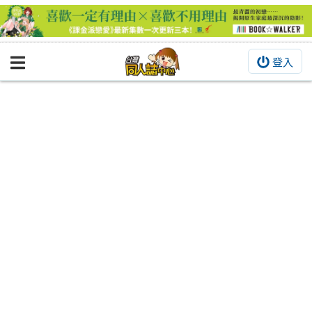
登入
BOOKY書集倉庫
同人作品
同人誌
同人周邊
同人數位作品
活動&消息
同人誌活動
最新消息
同人相關店家
宣傳&交流