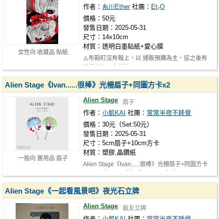
作者：
糸川Ether
社團：
Et₂O
價格：50元
發售日期：2025-05-31
尺寸：14x10cm
材質：透明白墨貼紙+愛心膜
女性向 收藏品 貼紙
⚠️布榖町沒有報上，以 通販預購為主，這之後有
餘量會寄朋友攤位
Alien Stage《Ivan......很棒》光柵扇子+同圖方卡x2
Alien Stage
扇子
作者：
小凱KAI
社團：
常常半夜不睡覺
價格：30元（Set:50元）
發售日期：2025-05-31
尺寸：5cm扇子+10cm方卡
材質：塑膠,晶鑽紙
一般向 實用品 扇子
Alien Stage《Ivan......很棒》光柵扇子+同圖方卡
x2 ✦尺寸：5cm光柵扇子.10cm方卡…
Alien Stage《一起看風景吧》夜光石立牌
Alien Stage
飯友立牌
作者：
小凱KAI
社團：
常常半夜不睡覺