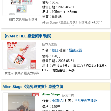
價格：50元
發售日期：2025-05-31
尺寸：105mm x 148mm
材質：萊妮紙
一般向 文具用品 明信片
Alien Stage《兔兔逛場次》明信片x3 ✦尺寸：
105mm x 148mm ✦價格：NT.50 ✦CP：Iva…
【IVAN x TILL 戀愛頻率吊飾】
壓克力吊飾
作者：
草口
社團：
鬆餅床鋪
價格：120元
發售日期：2025-05-31
尺寸：W4.5 x H6 cm 壓克力 / W2.2 x H2.6 x
D1 cm 樹酯蛋糕小吊飾
女性向 收藏品 壓克力吊飾
Alien Stage《兔兔與寶寶》桌邊立牌
Alien Stage
飯友立牌
作者：
小凱KAI
社團：
常常半夜不睡覺
價格：120元