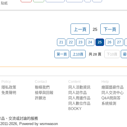
 貼紙
上一頁
25
下一頁
21
22
23
24
25
26
27
第一頁
上10頁
共 28 頁
下10頁
最
Policy
Contact
Content
Help
隱私政策
聯絡我們
同人活動資訊
繪圖藝廊作品
免責聲明
檢舉與回報
同人誌作品
同人交流中心
許願池
同人周邊作品
Q&A問與答
同人數位作品
系統檢測
BOOKY
作品、交流或討論的服務
 2011-2026, Powered by wsmwason