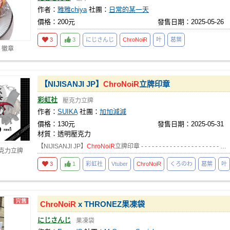
作者：
雅雅chiya
社團：
日常的某一天
價格：200元
發售日期：2025-05-26
3
3
にじさんじ
ChroNoiR
叶
葛葉
 徽章
【NIJISANJI JP】
ChroNoiR
立牌印章
彩虹社
壓克力立牌
作者：
SUIKA
社團：
加加減減
價格：130元
發售日期：2025-05-31
材質：透明壓克力
【NIJISANJI JP】
ChroNoiR
立牌印章 - - - - - - - - - - - - - - - - - - - - - - …
壓克力立牌
3
1
彩虹社
Vtuber
ChroNoiR
くろのわ
葛葉
叶
ChroNoiR
x THRONEZ果凍袋
にじさんじ
果凍袋