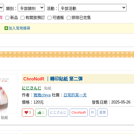
類別：
活動：
買
新品
有開放預訂
可通販
排除已完售
加入常用搜尋
ChroNoiR
｜轉印貼紙 第二彈
にじさんじ
貼紙
作者：
雅雅chiya
社團：
日常的某一天
價格：120元
發售日期：2025-05-26
3
1
にじさんじ
ChroNoiR
叶
葛葉
 貼紙