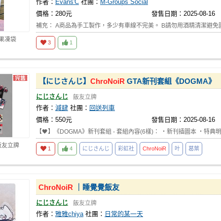
作者：
Evans'C
社團：
M-Groups Social
價格：280元
發售日期：2025-08-16
補充： A商品為手工製作，多少有車線不完美。 B請勿用酒精清潔避免
 果凍袋
3
1
【にじさんじ】
ChroNoiR
GTA新刊套組《DOGMA》
にじさんじ
飯友立牌
作者：
減肆
社團：
回送列車
價格：550元
發售日期：2025-08-16
【🖤】《DOGMA》新刊套組 - 套組內容(6樣)： ・新刊插圖本 ・特典
飯友立牌
1
4
にじさんじ
彩虹社
ChroNoiR
叶
葛葉
ChroNoiR
｜睡覺覺飯友
にじさんじ
飯友立牌
作者：
雅雅chiya
社團：
日常的某一天