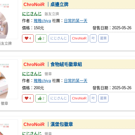
ChroNoiR
｜桌邊立牌
にじさんじ
飯友立牌
作者：
雅雅chiya
社團：
日常的某一天
價格：150元
發售日期：2025-05-26
4
2
にじさんじ
ChroNoiR
叶
葛葉
飯友立牌
ChroNoiR
｜食物絨毛徽章組
にじさんじ
徽章
作者：
雅雅chiya
社團：
日常的某一天
價格：200元
發售日期：2025-05-26
4
2
にじさんじ
ChroNoiR
叶
葛葉
 徽章
ChroNoiR
｜漢堡包徽章
にじさんじ
徽章