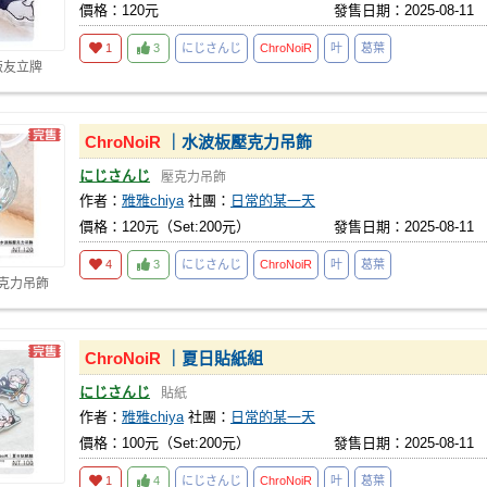
價格：120元
發售日期：2025-08-11
1
3
にじさんじ
ChroNoiR
叶
葛葉
飯友立牌
ChroNoiR
｜水波板壓克力吊飾
にじさんじ
壓克力吊飾
作者：
雅雅chiya
社團：
日常的某一天
價格：120元（Set:200元）
發售日期：2025-08-11
4
3
にじさんじ
ChroNoiR
叶
葛葉
壓克力吊飾
ChroNoiR
｜夏日貼紙組
にじさんじ
貼紙
作者：
雅雅chiya
社團：
日常的某一天
價格：100元（Set:200元）
發售日期：2025-08-11
1
4
にじさんじ
ChroNoiR
叶
葛葉