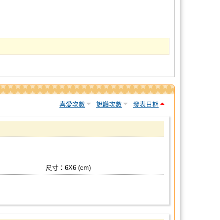
喜愛次數
說讚次數
發表日期
尺寸：6X6 (cm)