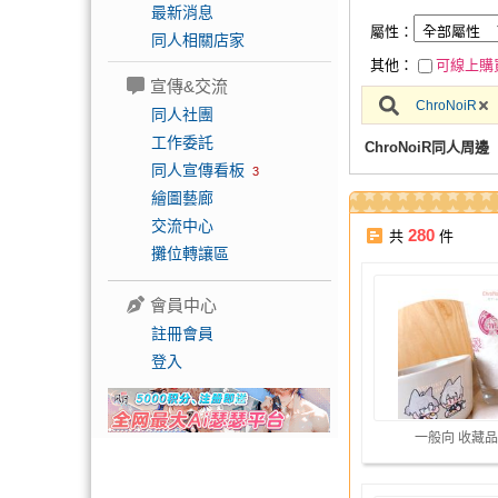
最新消息
屬性：
同人相關店家
其他：
可線上購
宣傳&交流
ChroNoiR
同人社團
工作委託
ChroNoiR同人周邊
同人宣傳看板
3
繪圖藝廊
交流中心
280
共
件
攤位轉讓區
會員中心
註冊會員
登入
一般向 收藏品