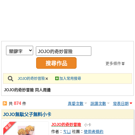
同人社團
工作委託
同人宣傳看板
繪圖藝廊
交流中心
攤位轉讓區
更多條件
會員功能選單
JOJO的奇妙冒險
加入常用搜尋
會員中心
JOJO的奇妙冒險 同人周邊
註冊會員
874
共
件
喜愛次數
說讚次數
發表日期
登入
JOJO無駄父子無料小卡
JOJO的奇妙冒險
小卡
作者：
ㄘㄩ
社團：
使用者條約