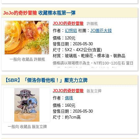
JoJo的奇妙冒險
收藏標本瓶第一彈
JOJO的奇妙冒險
許願瓶
作者：
幻想貂
社團：
JO團花大錢
價格：120元
發售日期：2026-05-30
尺寸：5X2、4X2公分(含蓋)
材質：玻璃瓶、乾燥花、標本油、裝飾品
一般向 收藏品 許願瓶
價格請以現場標示為主，NT約100~120左右 當日
現場12點開放販售，12點之前皆為「拍…
【SBR】「傑洛你看他啦！」壓克力立牌
JOJO的奇妙冒險
飯友立牌
作者：
偶咦
價格：160元
發售日期：2026-05-30
尺寸：約7cm高
一般向 收藏品 飯友立牌