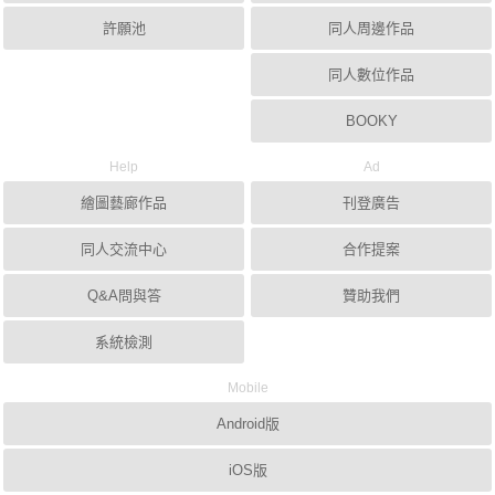
許願池
同人周邊作品
同人數位作品
BOOKY
Help
Ad
繪圖藝廊作品
刊登廣告
同人交流中心
合作提案
Q&A問與答
贊助我們
系統檢測
Mobile
Android版
iOS版