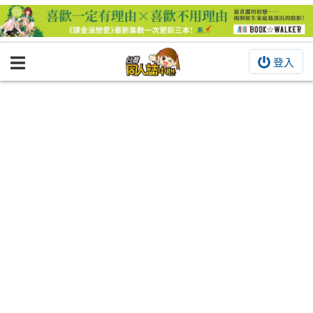
登入
BOOKY書集倉庫
同人作品
同人誌
同人周邊
同人數位作品
活動&消息
同人誌活動
最新消息
同人相關店家
宣傳&交流