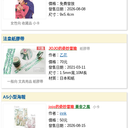
價格：免費發放
發售日期：2026-08-08
尺寸：9x5.4cm
女性向 收藏品 小卡
法皇紙膠帶
JOJO的奇妙冒險
紙膠帶
作者：
乙花
價格：70元
發售日期：2021-03-11
尺寸：1.5mm寬,10M長
材質：日本和紙
一般向 文具用品 紙膠帶
A5小型海報
jojo的奇妙冒險
黃金之風
小卡
作者：
innk
價格：50元
發售日期：2026-08-15