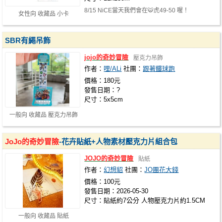
8/15 NiCE當天我們會在🐯虎49-50 喔！
女性向 收藏品 小卡
SBR有繩吊飾
jojo的奇妙冒險
壓克力吊飾
作者：
哩/ALi
社團：
跟著鐵球跑
價格：180元
發售日期：?
尺寸：5x5cm
一般向 收藏品 壓克力吊飾
JoJo的奇妙冒險
-花卉貼紙+人物素材壓克力片組合包
JOJO的奇妙冒險
貼紙
作者：
幻想貂
社團：
JO團花大錢
價格：100元
發售日期：2026-05-30
尺寸：貼紙約7公分 人物壓克力片約1.5CM
一般向 收藏品 貼紙