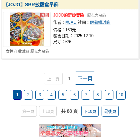
〖JOJO〗SBR披薩盒吊飾
JOJO的奇妙冒險
壓克力吊飾
作者：
哩/ALi
社團：
跟著鐵球跑
價格：160元
發售日期：2025-12-10
尺寸：6*6
女性向 收藏品 壓克力吊飾
下一頁
上一頁
1
1
2
3
4
5
6
7
8
9
10
共 88 頁
第一頁
上10頁
下10頁
最後頁