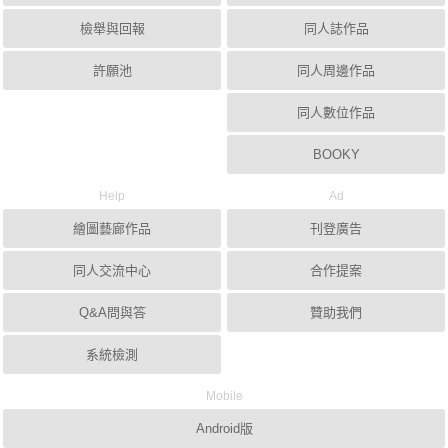
檢舉與回報
同人誌作品
許願池
同人周邊作品
同人數位作品
BOOKY
Help
Ad
繪圖藝廊作品
刊登廣告
同人交流中心
合作提案
Q&A問與答
贊助我們
系統檢測
Mobile
Android版