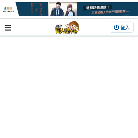
登入
BOOKY書集倉庫
同人作品
同人誌
同人周邊
同人數位作品
活動&消息
同人誌活動
最新消息
同人相關店家
宣傳&交流