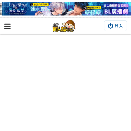
登入
BOOKY書集倉庫
同人作品
同人誌
同人周邊
同人數位作品
活動&消息
同人誌活動
最新消息
同人相關店家
宣傳&交流