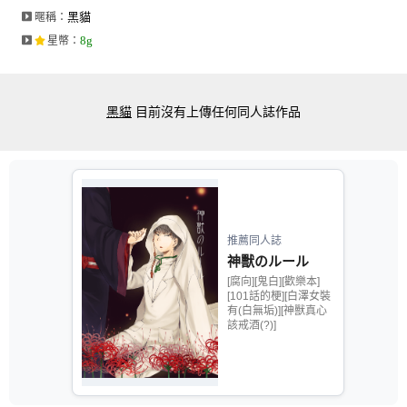
黑貓
暱稱：
8g
星幣
：
黑貓
目前沒有上傳任何同人誌作品
推薦同人誌
神獸のルール
[腐向][鬼白][歡樂本]
[101話的梗][白澤女裝
有(白無垢)][神獸真心
該戒酒(?)]