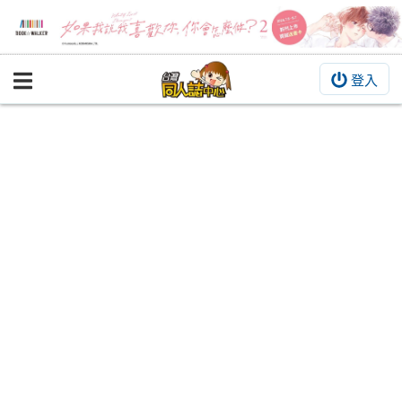
登入
BOOKY書集倉庫
同人作品
同人誌
同人周邊
同人數位作品
活動&消息
同人誌活動
最新消息
同人相關店家
宣傳&交流