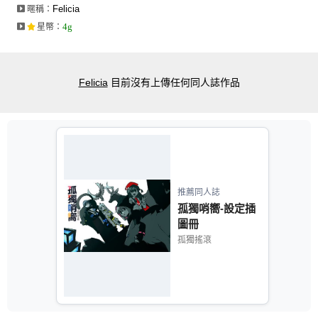
Felicia
暱稱：
4g
星幣
：
Felicia
目前沒有上傳任何同人誌作品
推薦同人誌
孤獨哨嚮-設定插
圖冊
孤獨搖滾