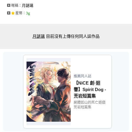
月謎璃
暱稱：
3g
星幣
：
月謎璃
目前沒有上傳任何同人誌作品
推薦同人誌
【NiCE 創·迴
響】Spirit Dog -
荒岩短篇集
屍體如山的死亡遊戲
荒岩短篇集