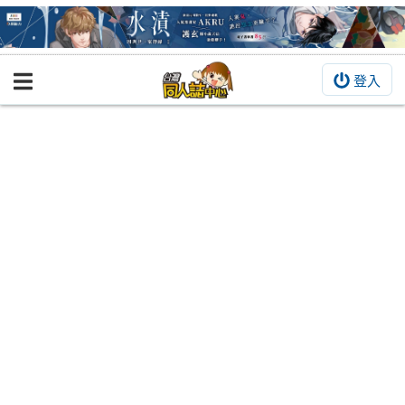
登入
BOOKY書集倉庫
同人作品
同人誌
同人周邊
同人數位作品
活動&消息
同人誌活動
最新消息
同人相關店家
宣傳&交流