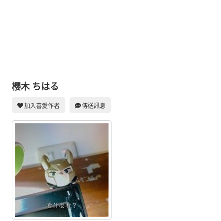
同人社團
工作委託
同人宣傳看板
繪圖藝廊
交流中心
櫻木 ちはる
攤位轉讓區
加入喜愛作者
傳送訊息
會員功能選單
會員中心
註冊會員
登入