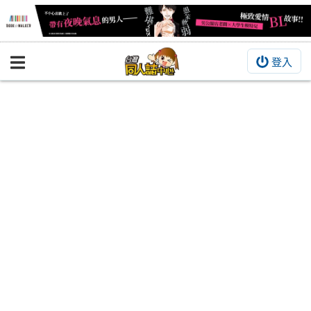
登入
BOOKY書集倉庫
同人作品
同人誌
同人周邊
同人數位作品
活動&消息
同人誌活動
最新消息
同人相關店家
宣傳&交流