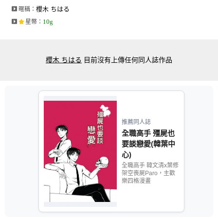
櫻木 ちはる
暱稱：
10g
星幣
：
櫻木 ちはる
目前沒有上傳任何同人誌作品
推薦同人誌
全職高手 殭屍也
要談戀愛(韓葉中
心)
全職高手 韓文清x葉修
架空喪屍Paro，主歡
樂四格漫畫