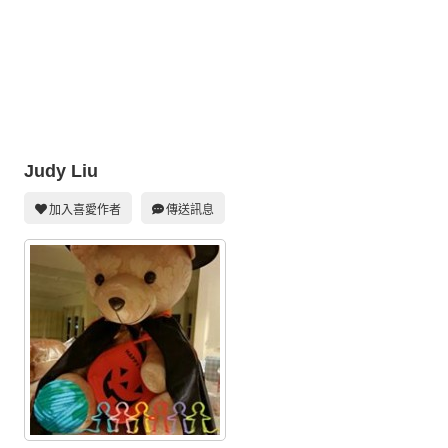
同人社團
工作委託
同人宣傳看板
繪圖藝廊
Judy Liu
交流中心
攤位轉讓區
加入喜愛作者
傳送訊息
會員功能選單
會員中心
註冊會員
登入