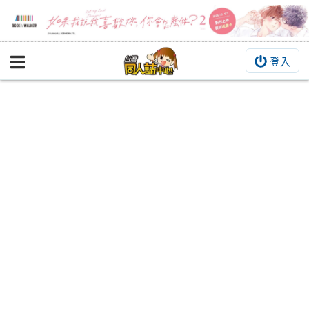
登入
BOOKY書集倉庫
同人作品
同人誌
同人周邊
同人數位作品
活動&消息
同人誌活動
最新消息
同人相關店家
宣傳&交流