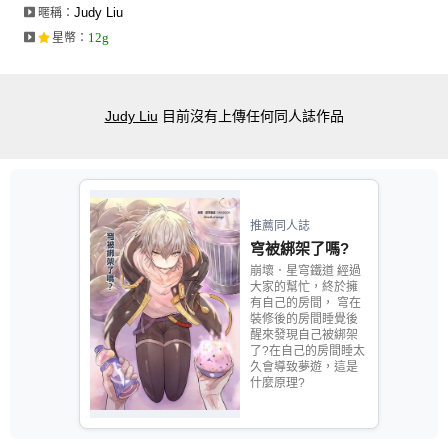
Judy Liu
暱稱：
12g
星幣
：
Judy Liu
目前沒有上傳任何同人誌作品
推薦同人誌
穹被綁架了嗎?
崩壞．星穹鐵道 經過
大家的幫忙，終於擁
有自己的房間， 穹在
裝修後的房間睡覺後
醒來發現自己被綁架
了?在自己的房間睡太
久會導致夢遊，這是
什麼原理?