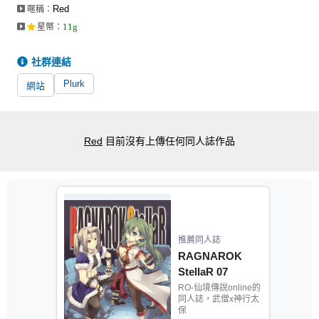
Red
暱稱：
11g
星幣
：
社群連結
Plurk
網站
Red
目前沒有上傳任何同人誌作品
推薦同人誌
RAGNAROK
StellaR 07
RO-仙境傳說online的
同人誌，武僧x神行太
保