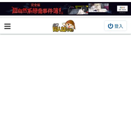
登入
BOOKY書集倉庫
同人作品
同人誌
同人周邊
同人數位作品
活動&消息
同人誌活動
最新消息
同人相關店家
宣傳&交流