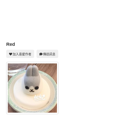
同人社團
工作委託
同人宣傳看板
繪圖藝廊
Red
交流中心
攤位轉讓區
加入喜愛作者
傳送訊息
會員功能選單
會員中心
註冊會員
登入