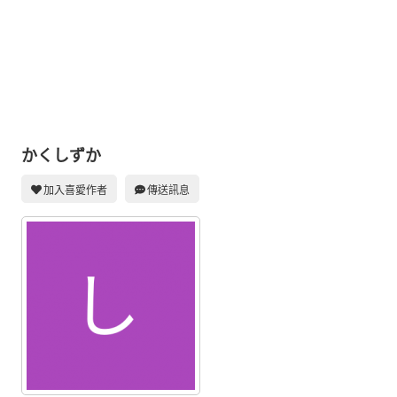
同人社團
工作委託
同人宣傳看板
繪圖藝廊
交流中心
かくしずか
攤位轉讓區
加入喜愛作者
傳送訊息
會員功能選單
會員中心
註冊會員
登入