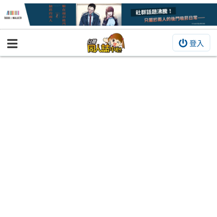
登入
BOOKY書集倉庫
同人作品
同人誌
同人周邊
同人數位作品
活動&消息
同人誌活動
最新消息
同人相關店家
宣傳&交流