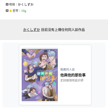
かくしずか
暱稱：
10g
星幣
：
かくしずか
目前沒有上傳任何同人誌作品
推薦同人誌
他與他的那些事
史詩級領地設計師