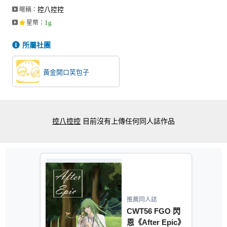
控八控控
暱稱：
1g
星幣
：
所屬社團
黃金開口笑包子
控八控控
目前沒有上傳任何同人誌作品
推薦同人誌
CWT56 FGO 閃
恩《After Epic》