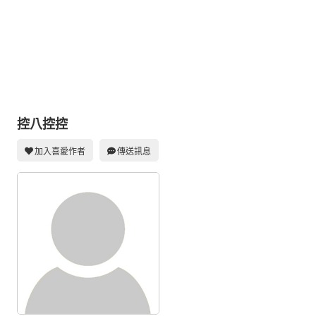
同人社團
工作委託
同人宣傳看板
繪圖藝廊
交流中心
控八控控
攤位轉讓區
加入喜愛作者
傳送訊息
會員功能選單
會員中心
註冊會員
登入