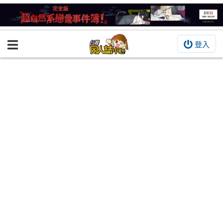
登入
BOOKY書集倉庫
同人作品
同人誌
同人周邊
同人數位作品
活動&消息
同人誌活動
最新消息
同人相關店家
宣傳&交流