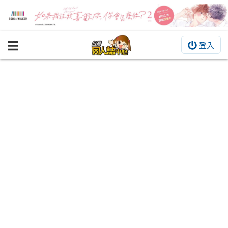
登入
BOOKY書集倉庫
同人作品
同人誌
同人周邊
同人數位作品
活動&消息
同人誌活動
最新消息
同人相關店家
宣傳&交流