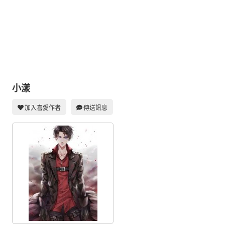
同人社團
工作委託
同人宣傳看板
繪圖藝廊
交流中心
小漾
攤位轉讓區
加入喜愛作者
傳送訊息
會員功能選單
會員中心
註冊會員
登入