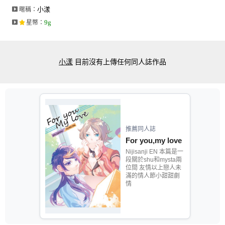
小漾
暱稱：
9g
星幣
：
小漾
目前沒有上傳任何同人誌作品
推薦同人誌
For you,my love
Nijisanji EN 本篇是一
段關於shu和mysta兩
位間 友情以上戀人未
滿的情人節小甜甜劇
情