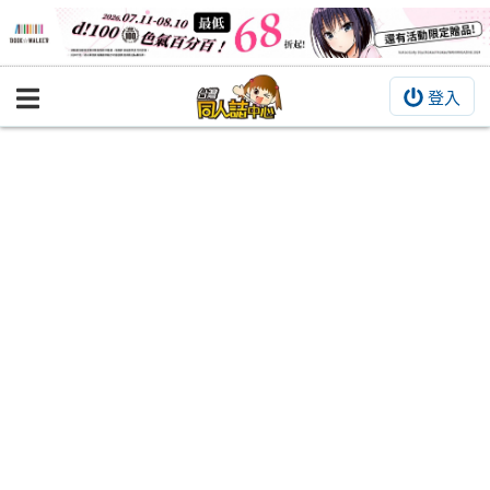
登入
BOOKY書集倉庫
同人作品
同人誌
同人周邊
同人數位作品
活動&消息
同人誌活動
最新消息
同人相關店家
宣傳&交流