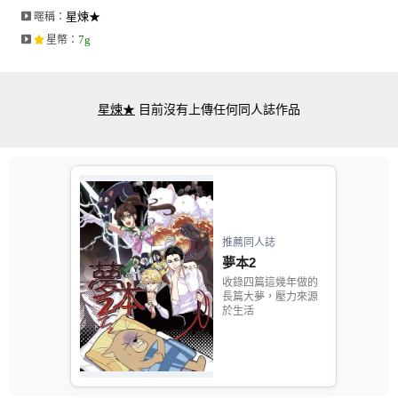
星煉★
暱稱：
7g
星幣
：
星煉★
目前沒有上傳任何同人誌作品
推薦同人誌
夢本2
收錄四篇這幾年做的
長篇大夢，壓力來源
於生活