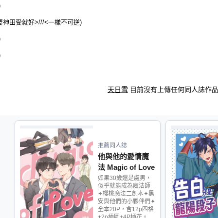
)
要神田受就好>///<一樣不可逆)
)
)
天日雪
目前沒有上傳任何同人誌作
推薦同人誌
他與他的愛情魔
法 Magic of Love
如果30歲還是處男，
似乎就能成為魔法師
✦櫻桃魔法二創本✦黑
安與他們的小夥伴們✦
全本20P，含12p四格
+2p插圖+4P插花。