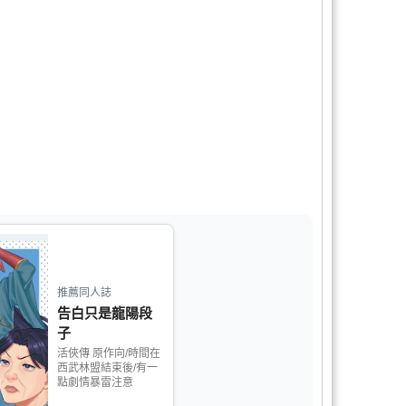
品
推薦同人誌
告白只是龍陽段
子
活俠傳 原作向/時間在
西武林盟結束後/有一
點劇情暴雷注意