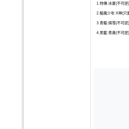
1.特傳:冰夏(不可逆
2.驅魔少年:X神(只
3.青驅:燐雪(不可逆
4.黑籃:青黃(不可逆