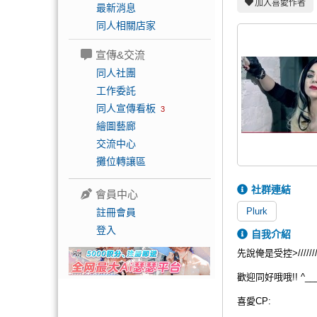
加入喜愛作者
最新消息
同人相關店家
宣傳&交流
同人社團
工作委託
同人宣傳看板
3
繪圖藝廊
交流中心
攤位轉讓區
社群連結
會員中心
Plurk
註冊會員
登入
自我介紹
先說俺是受控>///////
歡迎同好哦哦!! ^___
喜愛CP: