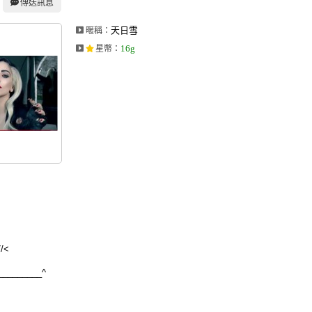
傳送訊息
天日雪
暱稱：
16g
星幣
：
/<
________^