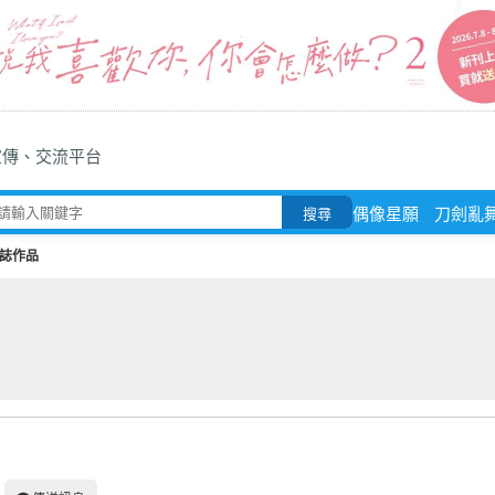
宣傳、交流平台
偶像星願
刀劍亂
搜尋
誌作品