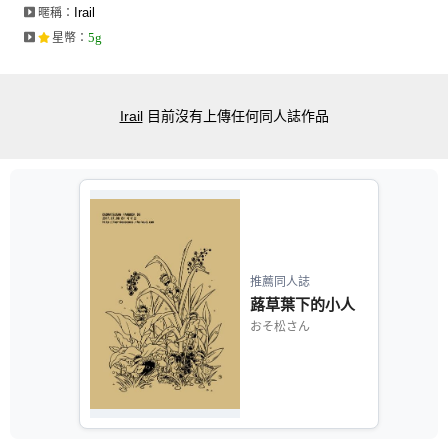
Irail
暱稱：
5g
星幣
：
Irail
目前沒有上傳任何同人誌作品
推薦同人誌
蕗草葉下的小人
おそ松さん