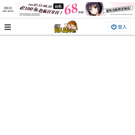
登入
BOOKY書集倉庫
同人作品
同人誌
同人周邊
同人數位作品
活動&消息
同人誌活動
最新消息
同人相關店家
宣傳&交流