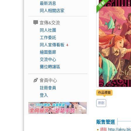
最新消息
同人相關店家
宣傳&交流
同人社團
工作委託
同人宣傳看板
4
繪圖藝廊
交流中心
攤位轉讓區
會員中心
註冊會員
作品標籤
登入
原創
販售管道
http://akru.b
通販