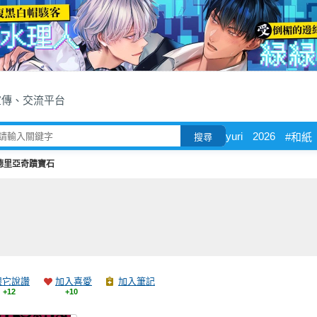
宣傳、交流平台
yuri
2026
#和紙
搜尋
德里亞奇蹟寶石
跟它說讚
加入喜愛
加入筆記
+12
+10