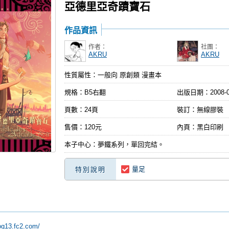
亞德里亞奇蹟寶石
作品資訊
作者：
社團：
AKRU
AKRU
性質屬性：一般向 原創類 漫畫本
規格：B5右翻
出版日期：
2008-
頁數：24頁
裝訂：無線膠裝
售價：120元
內頁：黑白印刷
本子中心：夢鐵系列，單回完結。
量足
特別說明
log13.fc2.com/