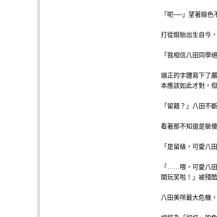
「呃──」望著臉色
打從娘胎出生自今
「我相信八田同學
端正的字體寫下了
本應該如此才對，
「留籍？」八田不
看著那不知道是裝
「是留級，可愛八田
「……喂，可愛八
開玩笑啦！」被殘酷
八田美咲最大危機