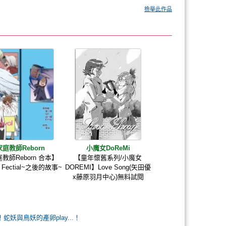
檢舉此作品
家庭教師Reborn
小魔女DoReMi
教師Reborn 合本】
【童年懷舊系列/小魔女
l Fectial~之後的故事~
DOREMI】Love Song(矢田優
x藤原羽月中心)無料試閱
L！蛇妖與鳥妖的產卵play...！