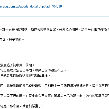
myacg.com.tw/goods_detail.php?gid=404699
是一點一滴將時間推進，描述著美咲的日常，另外私心關係，請當平行世界(多娘
也有虐，猴子狗面。
----------
摸魚度過了初中第一學期。
往常般隨意決定自己時間，導致出席率顯些不足。
容易總算能夠解脫這無聊的校園生活。
同時，戴著顯眼的紅色鏡框眼鏡，自稱班上一朵花的濃妝豔抹班導，臉色沉重的
樣下去是不行的喔。」沒來由得不安感在班導說出話的那一刻，內心的警報器響
感驅逐，那麼後果就會很嚴重了。