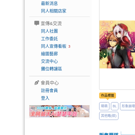
最新消息
同人相關店家
宣傳&交流
同人社團
工作委託
同人宣傳看板
3
繪圖藝廊
交流中心
攤位轉讓區
會員中心
註冊會員
作品標籤
登入
萌萌
BL
形象崩壞
其他略(欸)