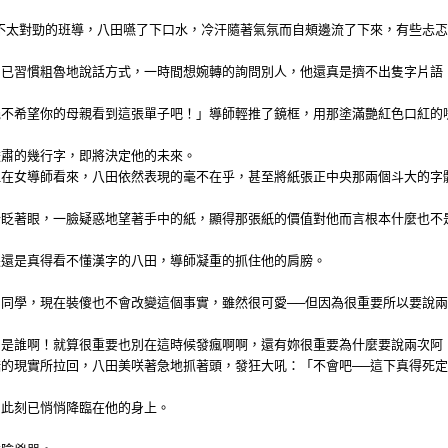
不太對勁的班導，八田嚥了下口水，冷汗隨著氣氛而自頰邊流了下來，有些忐
，已習慣粗魯地說話方式，一時間想婉轉的詢問別人，他還真是擠不出隻字片語
絕不希望你的母親看到這張單子吧！」導師輕推了鏡框，用那塗滿艷紅色口紅的
嚴肅的幾行字，即將決定他的未來。
但在女導師看來，八田依然表現的毫不在乎，甚至將紙張正中央那兩個斗大的字
斷眨著眼，一臉疑惑地望著手中的紙，顯得那張紙的價值對他而言根本什麼也不
傻還是真得看不懂漢字的八田，導師凝重的抓住他的肩膀。
同學，現在裝傻也不會改變這個事實，雖然很可愛──但因為很重要所以要說
田是誰啊！就算很重要也別在這時候發瘋啊啊，還有妳很重要為什麼要說兩次阿
的現實所拉回，八田美咲著急地抓著頭，發狂大吼：「不會吧──這下真得死
，此刻已悄悄降臨在他的身上。