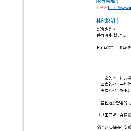
販售管道
https://www.
通販
其他說明
試閱少許。
時間腳步(暫定)就
PS:有搞笑，同時
-----------------------------
十三歲的他，打混
十四歲的他，一如
十五歲的他，好不
正當他這麼想著的
「八田同學，在這
倘若無法將那不安