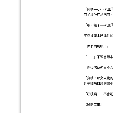
「阿啊──八、八田
向了那坐在酒吧前
「喂，猴子──八田
突然被鐮本所喚住
「你們同班吧！」
「……」不理會鐮
「你這傢伙還真不合
「真吵，那女人說
近乎喃喃自語的微
「咦咦咦－－不會
【試閱完畢】