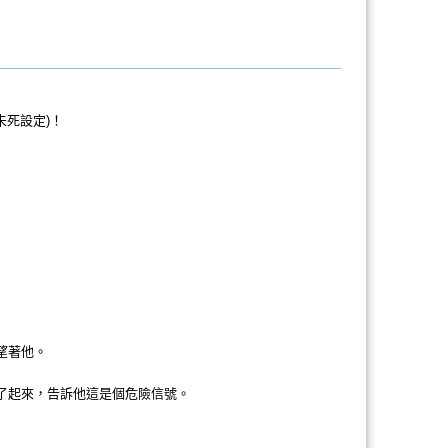
未死設定)！
望著他。
了起來，告訴他這是個危險信號。