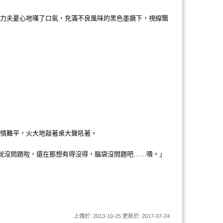
本力夫憂心地嘆了口氣，充滿不良風味的黑色墨鏡下，視線飄
氣憤難平，火大地敲著桌大聲吼著。
就沒問題啦，還在那想有得沒得，腦袋沒問題吧……嘖。」
上傳於: 2013-10-25 更新於: 2017-07-24