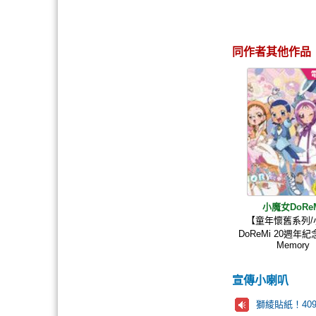
同作者其他作品
小魔女DoRe
【童年懷舊系列/
DoReMi 20週年
Memory
宣傳小喇叭
獅綾貼紙！409