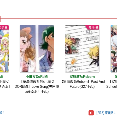
Mi
小魔女DoReMi
家庭教師Reborn
小魔女
【童年懷舊系列/小魔女
【家庭教師Reborn】Past And
【家庭
紀念合本】
DOREMI】Love Song(矢田優
Future(G27中心)
Schoo
x藤原羽月中心)
9！
[R18]原創B