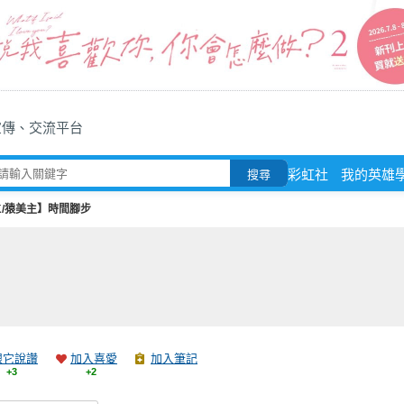
宣傳、交流平台
彩虹社
我的英雄
搜尋
K/猿美主】時間腳步
跟它說讚
加入喜愛
加入筆記
+3
+2