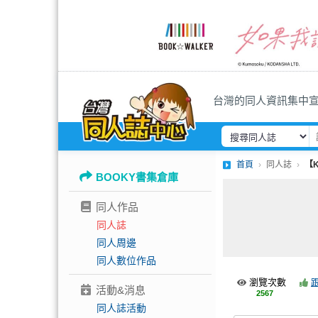
台灣的同人資訊集中
首頁
同人誌
【
BOOKY書集倉庫
同人作品
同人誌
同人周邊
同人數位作品
瀏覽次數
活動&消息
2567
同人誌活動