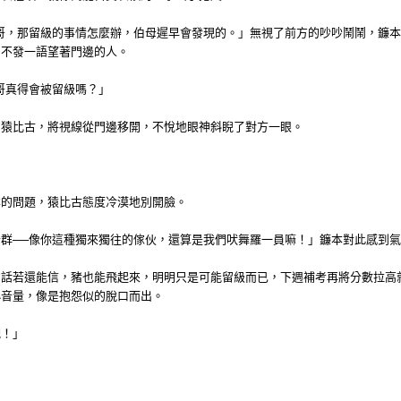
哥，那留級的事情怎麼辦，伯母遲早會發現的。」無視了前方的吵吵鬧鬧，鐮
，不發一語望著門邊的人。
哥真得會被留級嗎？」
的猿比古，將視線從門邊移開，不悅地眼神斜睨了對方一眼。
本的問題，猿比古態度冷漠地別開臉。
群──像你這種獨來獨往的傢伙，還算是我們吠舞羅一員嘛！」鐮本對此感到
的話若還能信，豬也能飛起來，明明只是可能留級而已，下週補考再將分數拉高
小音量，像是抱怨似的脫口而出。
吧！」