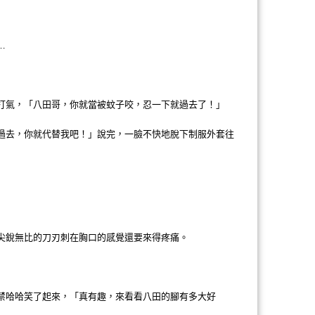
…
打氣，「八田哥，你就當被蚊子咬，忍一下就過去了！」
過去，你就代替我吧！」說完，一臉不快地脫下制服外套往
尖銳無比的刀刃刺在胸口的感覺還要來得疼痛。
禁哈哈笑了起來，「真有趣，來看看八田的腳有多大好