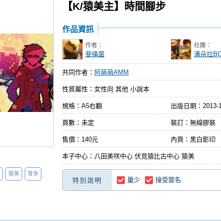
【K/猿美主】時間腳步
作品資訊
作者：
社團：
斐俑菌
潘朵拉B
共同作者：
阿萌萌AMM
性質屬性：女性向 其他 小說本
規格：A5右翻
出版日期：
2013-
頁數：未定
裝訂：無線膠裝
售價：140元
內頁：黑白影印
本子中心：八田美咲中心 伏見猿比古中心 猿美
猿美
尊多
量少
接受簽名
特別說明