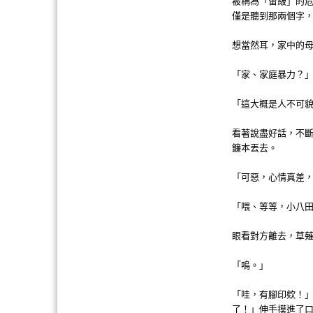
被稱為「留級」的
僅是聽到那兩個字
想當然耳，家中的
「家、家庭暴力？
「這大概是人不可
看著說盡好話，不
鐮本丟去。
「可惡，心情真差
「喂、等等，小八田
眼看對方離去，草
「嗚。」
「哇，有腳印欸！
了！」伸手摸進了