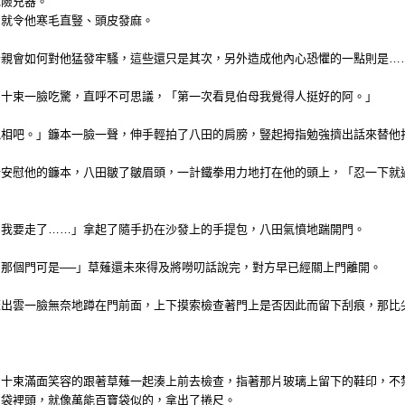
危險兇器。
，就令他寒毛直豎、頭皮發麻。
母親會如何對他猛發牢騷，這些還只是其次，另外造成他內心恐懼的一點則是…
」十束一臉吃驚，直呼不可思議，「第一次看見伯母我覺得人挺好的阿。」
貌相吧。」鐮本一臉一聲，伸手輕拍了八田的肩膀，豎起拇指勉強擠出話來替他
斷安慰他的鐮本，八田皺了皺眉頭，一計鐵拳用力地打在他的頭上，「忍一下就
，我要走了……」拿起了隨手扔在沙發上的手提包，八田氣憤地踹開門。
那個門可是──」草薙還未來得及將嘮叨話說完，對方早已經關上門離開。
薙出雲一臉無奈地蹲在門前面，上下摸索檢查著門上是否因此而留下刮痕，那比
」十束滿面笑容的跟著草薙一起湊上前去檢查，指著那片玻璃上留下的鞋印，不
口袋裡頭，就像萬能百寶袋似的，拿出了捲尺。