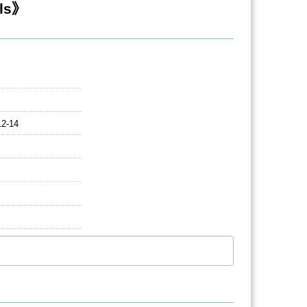
ls》
12-14