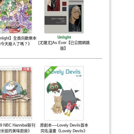
Unlight
unlight】全員向歡樂本
[尤薩尤]As Ever【已公開網路
你今天廢人了嗎？》
版】
9 NBC Hannibal新刊
原創本──Lovely Devils首本
姆米拔的美味廚房》
同名漫畫《Lovely Devils》