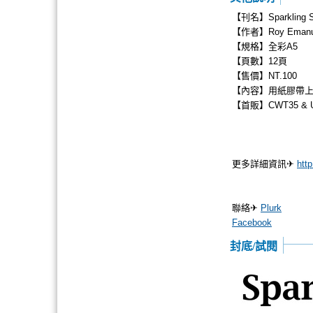
【刊名】Sparkling S
【作者】Roy Eman
【規格】全彩A5
【頁數】12頁
【售價】NT.100
【內容】用紙膠帶上色
【首販】CWT35 & 
更多詳細資訊✈
htt
聯絡✈
Plurk
Facebook
封底/試閱