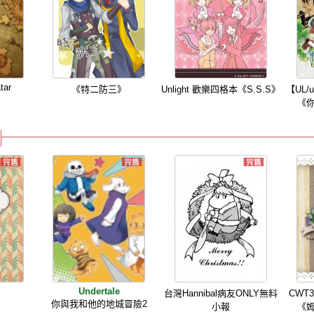
tar
《特二防三》
Unlight 歡樂四格本《S.S.S》
【UL/
《
Undertale
鍋
台灣Hannibal病友ONLY無料
CWT3
你與我和他的地城冒險2
小報
《