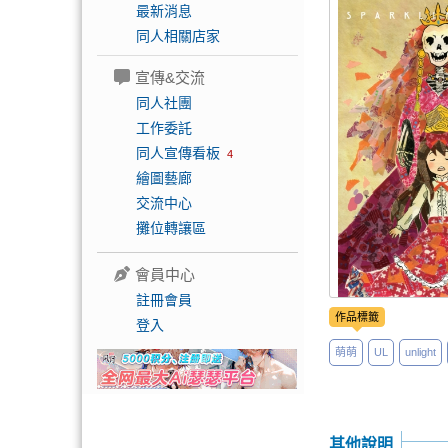
最新消息
同人相關店家
宣傳&交流
同人社團
工作委託
同人宣傳看板
4
繪圖藝廊
交流中心
攤位轉讓區
會員中心
註冊會員
作品標籤
登入
萌萌
UL
unlight
其他說明