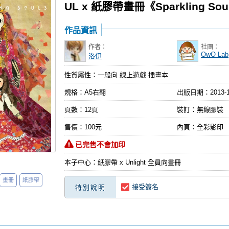
UL x 紙膠帶畫冊《Sparkling Sou
作品資訊
作者：
社團：
OwO Lab
洛伊
性質屬性：一般向 線上遊戲 插畫本
規格：A5右翻
出版日期：
2013-
頁數：12頁
裝訂：無線膠裝
售價：100元
內頁：全彩影印
已完售不會加印
本子中心：紙膠帶 x Unlight 全員向畫冊
畫冊
紙膠帶
接受簽名
特別說明