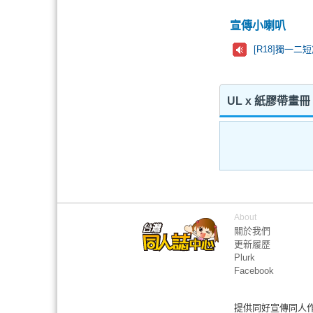
宣傳小喇叭
[R18]獨一
UL x 紙膠帶畫冊《
About
關於我們
更新履歷
Plurk
Facebook
提供同好宣傳同人