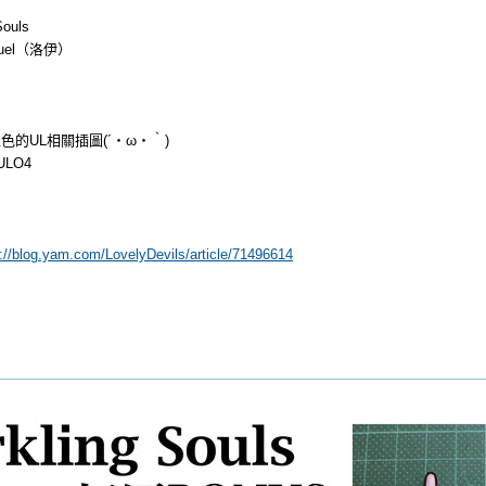
ouls
uel（洛伊）
的UL相關插圖(´・ω・｀)
ULO4
p://blog.yam.com/LovelyDevils/article/71496614