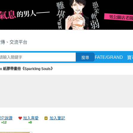
宣傳、交流平台
FATE/GRAND
寶
搜尋
 x 紙膠帶畫冊《Sparkling Souls》
跟它說讚
加入喜愛
加入筆記
+12
+8