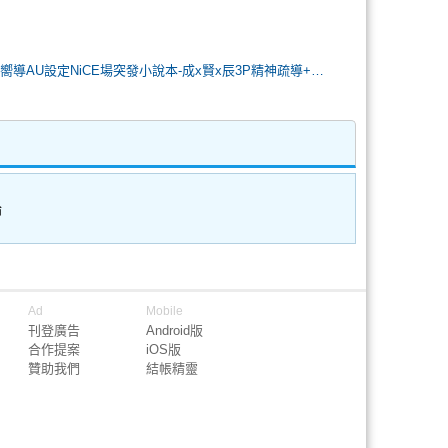
[R18]S級哨兵嚮導AU設定NiCE場突發小說本-成x賢x辰3P精神疏導+靈肉合一🫶
論
Ad
Mobile
刊登廣告
Android版
合作提案
iOS版
贊助我們
結帳精靈