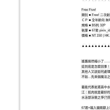
Free Five!
類別 ■ Free! 二次
ＣＰ ■ 全年齡向 
規格 ■ B5判 32P
執筆 ■ 67君 pixiv_i
價格 ■ NT.150 | HK.
▲▲▲▲▲▲▲▲
遙醬居然縮小了……
這到底是怎麼回事
其他人又該如何處
不如…先來個魔法之
最能代表岩鳶高中
江：肌肉就是最好
水泳部泳裝之爭(?)
67君×箱入貓姬獻