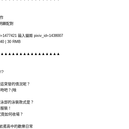
創作
無明顯配對
d=1477421 箱入貓姬 pixiv_id=1438007
40 | 30 RMB
▲▲▲▲▲▲▲▲▲▲▲▲▲▲▲▲▲
!?
！
理這突發的情況呢？
吻吧？(啥
水泳部的泳裝款式是？
的服裝！
究竟如何收場？
上岩鳶高中的歡樂日常