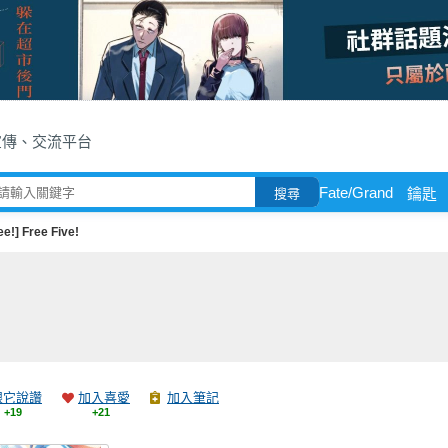
宣傳、交流平台
Fate/Grand
鑰匙
搜尋
ee!] Free Five!
跟它說讚
加入喜愛
加入筆記
+19
+21