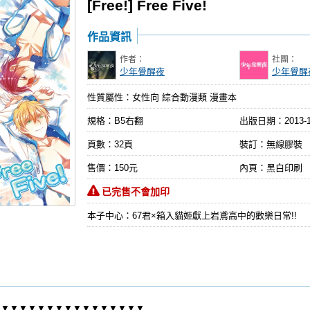
[Free!] Free Five!
作品資訊
作者：
社團：
少年覺醒夜
少年覺醒
性質屬性：女性向 綜合動漫類 漫畫本
規格：B5右翻
出版日期：
2013-
頁數：32頁
裝訂：無線膠裝
售價：150元
內頁：黑白印刷
已完售不會加印
本子中心：67君×箱入貓姬獻上岩鳶高中的歡樂日常!!
▼▼▼▼▼▼▼▼▼▼▼▼▼▼▼▼▼