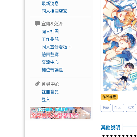
最新消息
同人相關店家
宣傳&交流
同人社團
工作委託
同人宣傳看板
3
繪圖藝廊
交流中心
攤位轉讓區
會員中心
註冊會員
作品標籤
登入
萌萌
Free!
搞笑
其他說明
▼▼▼▼▼▼▼▼