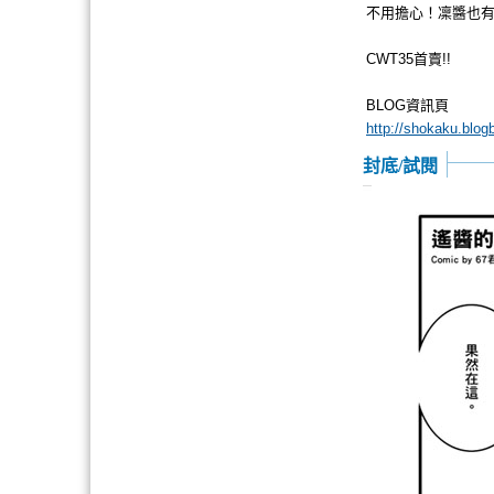
不用擔心！凜醬也有
CWT35首賣!!
BLOG資訊頁
http://shokaku.blo
封底/試閱