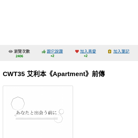
同人社團
工作委託
同人宣傳看板
繪圖藝廊
瀏覽次數
跟它說讚
加入喜愛
加入筆記
交流中心
+2
+2
2406
攤位轉讓區
CWT35 艾利本《Apartment》前傳
會員功能選單
會員中心
註冊會員
登入