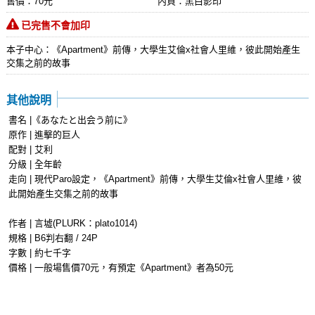
售價：70元
內頁：黑白影印
已完售不會加印
本子中心：《Apartment》前傳，大學生艾倫x社會人里維，彼此開始產生
交集之前的故事
其他說明
書名 |《あなたと出会う前に》
原作 | 進擊的巨人
配對 | 艾利
分級 | 全年齡
走向 | 現代Paro設定，《Apartment》前傳，大學生艾倫x社會人里維，彼
此開始產生交集之前的故事
作者 | 言墟(PLURK：plato1014)
規格 | B6判右翻 / 24P
字數 | 約七千字
價格 | 一般場售價70元，有預定《Apartment》者為50元