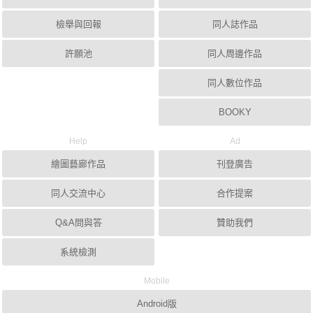
檢舉與回報
同人誌作品
許願池
同人周邊作品
同人數位作品
BOOKY
Help
Ad
繪圖藝廊作品
刊登廣告
同人交流中心
合作提案
Q&A問與答
贊助我們
系統檢測
Mobile
Android版