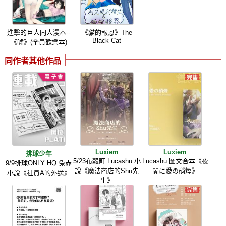
進擊的巨人同人漫本--
《貓的報恩》The
Black Cat
《噓》(全員歡樂本)
同作者其他作品
Luxiem
Luxiem
排球少年
5/23布穀町 Lucashu 小
Lucashu 圖文合本《夜
9/9排球ONLY HQ 兔赤
說《魔法商店的Shu先
闇に愛の硝煙》
小說《社員A的外送》
生》