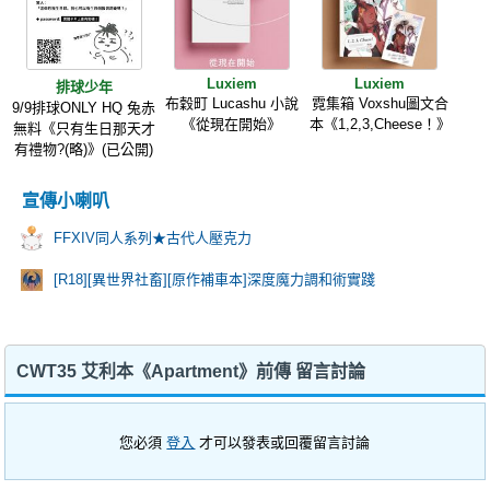
Luxiem
Luxiem
排球少年
布穀町 Lucashu 小說
霓集箱 Voxshu圖文合
9/9排球ONLY HQ 兔赤
《從現在開始》
本《1,2,3,Cheese！》
無料《只有生日那天才
有禮物?(略)》(已公開)
宣傳小喇叭
FFXIV同人系列★古代人壓克力
[R18][異世界社畜][原作補車本]深度魔力調和術實踐
CWT35 艾利本《Apartment》前傳 留言討論
您必須
登入
才可以發表或回覆留言討論