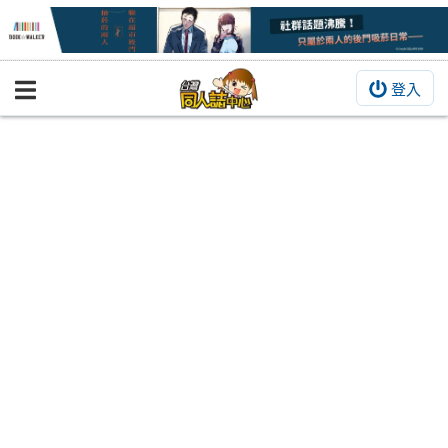
登入
BOOKY書集倉庫
同人作品
同人誌
同人周邊
同人數位作品
活動&消息
同人誌活動
最新消息
同人相關店家
宣傳&交流