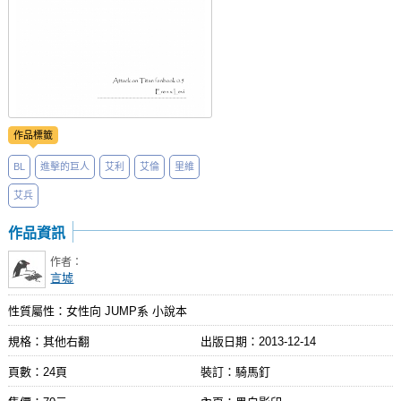
作品標籤
BL
進擊的巨人
艾利
艾倫
里維
艾兵
作品資訊
作者：
言墟
性質屬性：女性向 JUMP系 小說本
規格：其他右翻
出版日期：
2013-12-14
頁數：24頁
裝訂：騎馬釘