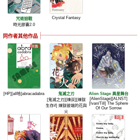
Crystal Fantasy
咒術迴戰
時光膠囊2.0
同作者其他作品
[HP][all哈]abracadabra
鬼滅之刃
Alien Stage 異星舞台
[AlienStage][ALNST]
[鬼滅之刃][煉炭][煉獄
[Ivan/Till] The Sphere
生存if] 煉獄彼端的花與
Of Our Sorrow
火