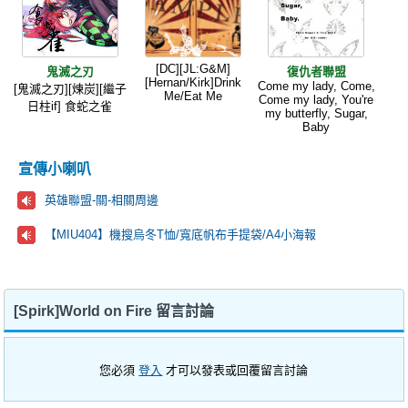
[DC][JL:G&M]
鬼滅之刃
復仇者聯盟
[Hernan/Kirk]Drink
Come my lady, Come,
[鬼滅之刃][煉炭][繼子
Me/Eat Me
Come my lady, You're
日柱if] 食蛇之雀
my butterfly, Sugar,
Baby
宣傳小喇叭
英雄聯盟-關-相關周邊
【MIU404】機搜烏冬T恤/寬底帆布手提袋/A4小海報
[Spirk]World on Fire 留言討論
您必須
登入
才可以發表或回覆留言討論