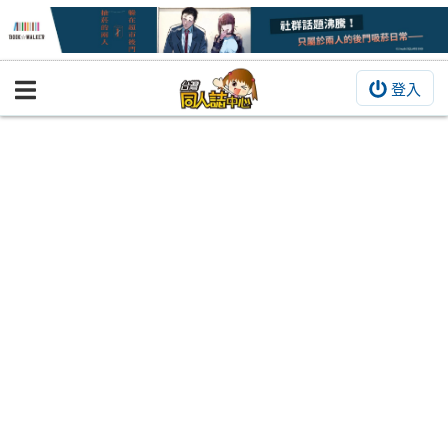
登入
BOOKY書集倉庫
同人作品
同人誌
同人周邊
同人數位作品
活動&消息
同人誌活動
最新消息
同人相關店家
宣傳&交流