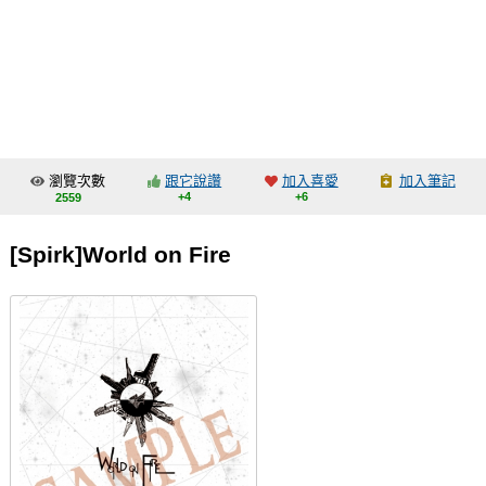
同人社團
工作委託
同人宣傳看板
繪圖藝廊
瀏覽次數
跟它說讚
加入喜愛
加入筆記
交流中心
+4
+6
2559
攤位轉讓區
[Spirk]World on Fire
會員功能選單
會員中心
註冊會員
登入