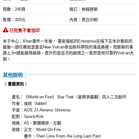
頁數：240頁
裝訂：無線膠裝
售價：320元
內頁：黑白印刷
已完售不會加印
本子中心：Khan事件一年後， 重新復航的Enterprise在接下五年計劃前的
最後一個任務就是要去New Vulcan參加新科學院的落成典禮。而簡單的事
遇上Jm總能變得麻煩，意外的是這次的麻煩之一竟然是他可靠的Vulcan大
副。
其他說明
｜書籍資訊｜
書名：《World on Fire》 Star Trek（星際爭霸戰）同人二次創作
作者：彧絯（labbri）
宇宙：AOS JJ.Abrams Universe
配對：Spock/Kirk
規格：A5，繁體橫排，左翻
收錄：正文｜World On Fire
番外｜Their Love From the Long Last Past