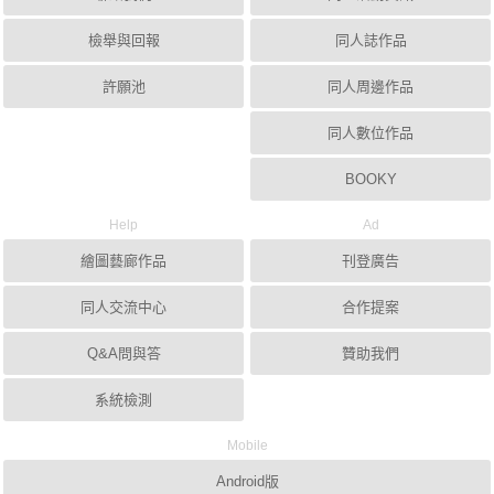
檢舉與回報
同人誌作品
許願池
同人周邊作品
同人數位作品
BOOKY
Help
Ad
繪圖藝廊作品
刊登廣告
同人交流中心
合作提案
Q&A問與答
贊助我們
系統檢測
Mobile
Android版