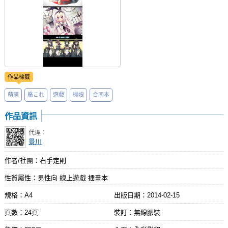
作品標籤
萌萌
艦これ
遊戲
機娘
合同本
作品資訊
代理：
景川
作者/社團：右手定則
性質屬性：男性向 線上遊戲 插畫本
規格：A4
出版日期：
2014-02-15
頁數：24頁
裝訂：無線膠裝