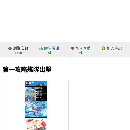
同人社團
工作委託
同人宣傳看板
繪圖藝廊
瀏覽次數
跟它說讚
加入喜愛
加入筆記
交流中心
+2
+1
1719
攤位轉讓區
第一攻略艦隊出擊
會員功能選單
會員中心
註冊會員
登入