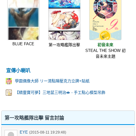
BLUE FACE
第一攻略艦隊出擊
初音未來
STEAL THE SHOW 初
音未來主題
宣傳小喇叭
學園偶像大師 リー清點陣壓克力立牌+貼紙
【精靈寶可夢】三地鼠三明治🥪 - 手工點心模型吊飾
第一攻略艦隊出擊 留言討論
EYE
(2015-08-11 19:29:48)