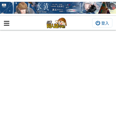
登入
BOOKY書集倉庫
同人作品
同人誌
同人周邊
同人數位作品
活動&消息
同人誌活動
最新消息
同人相關店家
宣傳&交流