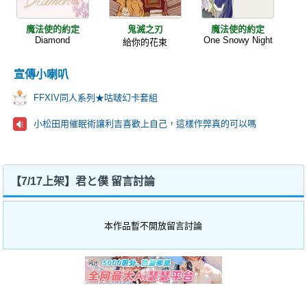
魔法使的約定
鬼滅之刃
魔法使的約定
Diamond
One Snowy Night
給你的花束
宣傳小喇叭
FFXIV同人系列★咕啵幻卡套組
小松田用催眠術讓利吉喜歡上自己，這樣作弊真的可以嗎
【7/17上架】君と僕 留言討論
本作品暫不開放留言討論