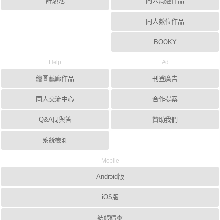
許願池
同人周邊作品
同人數位作品
BOOKY
Help
Ad
繪圖藝廊作品
刊登廣告
同人交流中心
合作提案
Q&A問與答
贊助我們
系統檢測
Mobile
Android版
iOS版
結帳精靈