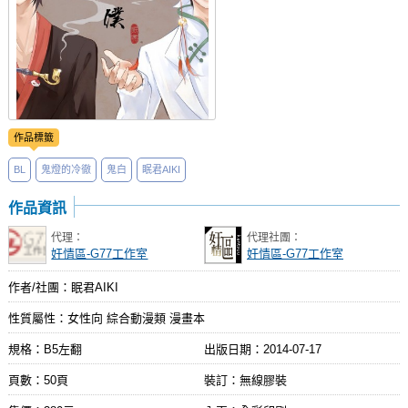
作品標籤
BL
鬼燈的冷徹
鬼白
眠君AIKI
作品資訊
代理：
代理社團：
奸情區-G77工作室
奸情區-G77工作室
作者/社團：眠君AIKI
性質屬性：女性向 綜合動漫類 漫畫本
規格：B5左翻
出版日期：
2014-07-17
頁數：50頁
裝訂：無線膠裝