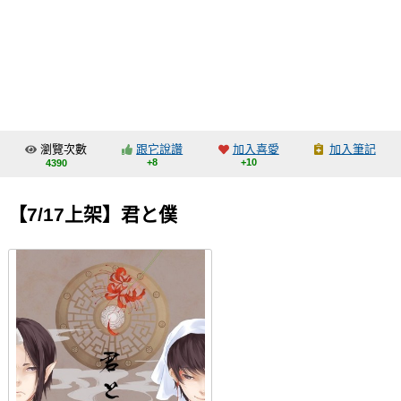
同人社團
工作委託
同人宣傳看板
繪圖藝廊
瀏覽次數
跟它說讚
加入喜愛
加入筆記
交流中心
+8
+10
4390
攤位轉讓區
【7/17上架】君と僕
會員功能選單
會員中心
註冊會員
登入