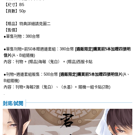
【尺寸】B5
【頁數】50p
【贈品】特典詳細請見圖二
【售價】
●單售刊物：380台幣
●單售刊物+前50本贈週邊套組：380台幣
[通販限定]購買前5本加贈四張明
信片
(A、B組隨機)
內容：刊物 + (贈品)海報（鬼白） + (贈品)西服卡貼
●刊物+週邊套組販售：500台幣
[通販限定]購買前5本加贈四張明信片
(A、
B組隨機)
內容：刊物+海報2張（鬼白）、（水墨）+ 隨機一組卡貼(2款)
.
封底/試閱