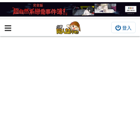
登入
BOOKY書集倉庫
同人作品
同人誌
同人周邊
同人數位作品
活動&消息
同人誌活動
最新消息
同人相關店家
宣傳&交流