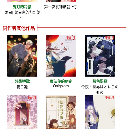
鬼灯的冷徹
第一次養神獸就上手
[鬼白] 鬼白家的灯灯誕
生
同作者其他作品
咒術迴戰
魔法使的約定
藍色監獄
Onigokko
夏日誕
今夜、世界はオレらの
もの