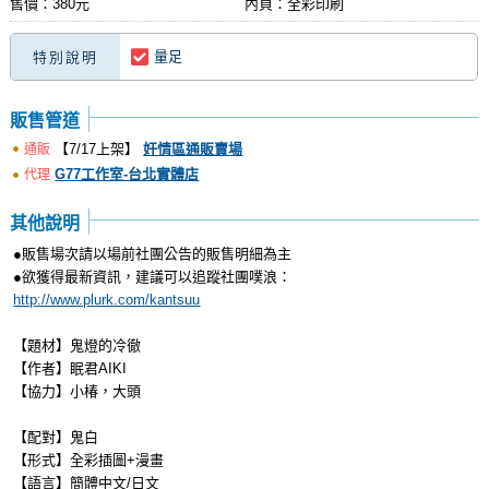
售價：380元
內頁：全彩印刷
量足
特別說明
販售管道
【7/17上架】
奸情區通販賣場
通販
G77工作室-台北實體店
代理
其他說明
●販售場次請以場前社團公告的販售明細為主
●欲獲得最新資訊，建議可以追蹤社團噗浪：
http://www.plurk.com/kantsuu
【題材】鬼燈的冷徹
【作者】眠君AIKI
【協力】小椿，大頭
【配對】鬼白
【形式】全彩插圖+漫畫
【語言】簡體中文/日文