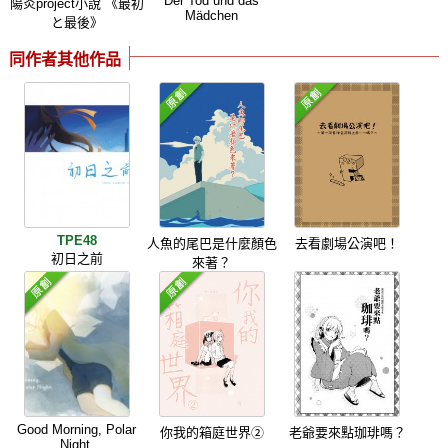
Der Tod und das
陽炎project小說 《最初
Mädchen
と最後》
同作者其他作品
TPE48
人魚的尾巴是什麼顏色
去看劇場公演吧！
初日之前
來著？
Good Morning, Polar
你我的箱庭世界②
老爺要來點珈琲嗎？
Night.