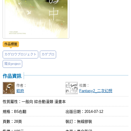
作品標籤
カゲロウプロジェクト
カゲプロ
陽炎project
作品資訊
作者：
社團：
欸府
Fantasy2_二次幻想
性質屬性：一般向 綜合動漫類 漫畫本
規格：B5右翻
出版日期：
2014-07-12
頁數：28頁
裝訂：無線膠裝