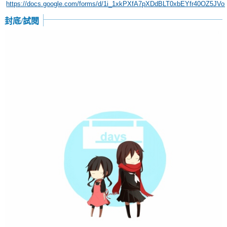
https://docs.google.com/forms/d/1i_1xkPXfA7pXDdBLT0xbEYfr40OZ5JVo
封底/試閱