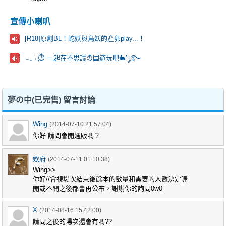
宣傳小喇叭
[R18]原創BL！蛇妖與鳥妖的產卵play...！
𓂃 ࣪˖ ִֶָ⏱️ 一起在不思議の国遊玩吧🐇་༘࿐
夢の中(已完售) 留言討論
Wing
(2014-07-10 21:57:04)
你好 請問會開通販嗎？
欸府
(2014-07-11 01:10:38)
Wing>>
你好//會視場次結束後餘本的數量和需要的人數決定喔
開或不開之後都會再公布，謝謝你的詢問0w0
X
(2014-08-16 15:42:00)
請問之後的場次還會有嗎??