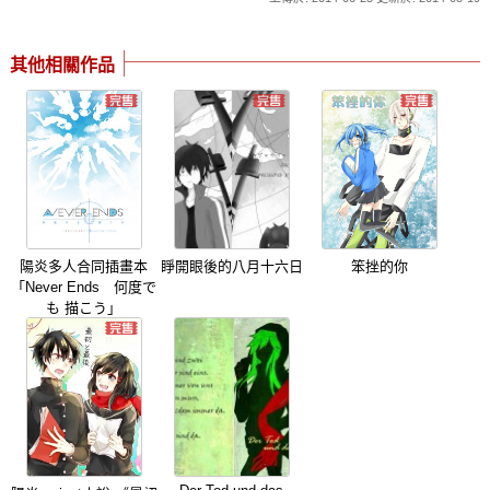
其他相關作品
陽炎多人合同插畫本
睜開眼後的八月十六日
笨挫的你
「Never Ends 何度で
も 描こう」