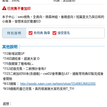
售價：100元
內頁：黑白影印
已完售不會加印
本子中心：seto視角，全員向，微森林組，後期虐向 / 短篇是文乃與日和的
小故事，發想來自於動畫ED
有特典 胸章
接受簽名
特別說明
其他說明
*7/2新增試閱1P
*7/4印調結束，感謝大家:D
*7/5我關窗了喔嗚嗚(←
*7/12初版完售，二刷預計會有//
*7/23二刷加印50本(含通販)，cwtD2會寄攤在L67，通販等特典印製完成後
會開始
*8/13通販：
http://goods.ruten.com.tw/item/show?21408136811555
*8/19通販的量已完售，真的很謝謝大家的支持T_T!!!
感想：