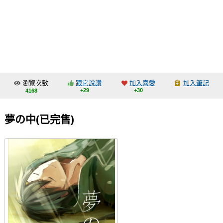
同人社團
工作委託
同人宣傳看板
繪圖藝廊
瀏覽次數
跟它說讚
加入喜愛
加入筆記
交流中心
+29
+30
4168
攤位轉讓區
夢の中(已完售)
會員功能選單
會員中心
註冊會員
登入