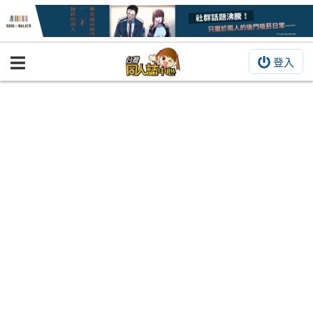
登入
BOOKY書集倉庫
同人作品
同人誌
同人周邊
同人數位作品
活動&消息
同人誌活動
最新消息
同人相關店家
宣傳&交流