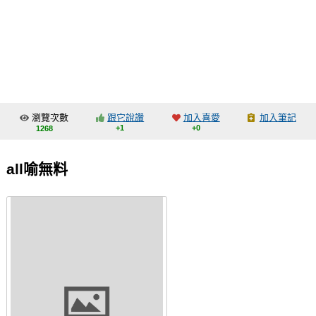
同人社團
工作委託
同人宣傳看板
繪圖藝廊
瀏覽次數
跟它說讚
加入喜愛
加入筆記
交流中心
+1
+0
1268
攤位轉讓區
all喻無料
會員功能選單
會員中心
註冊會員
登入