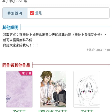
本子中心：ALL喻
量足
特別說明
其他說明
領取方式：來攤位上抽籤念出黃少天的經典台詞（攤位上會備妥小卡），
就可以獲得無料乙份
拜託大家來陪我玩！！！
上傳於: 2014-07-10
同作者其他作品
アイナナ
IDOLiSH7,アイナナ
アイナナ