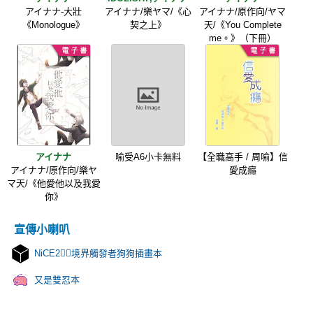
アイナナ-大壯
アイナナ/樂ヤマ/《心
アイナナ/原作向/ヤマ
《Monologue》
契之上》
天/《You Complete
me。》（下冊）
アイナナ
喻受A6小卡無料
【全職高手 / 周喻】信
アイナナ/原作向/樂ヤ
愛成癮
マ天/《他愛他以及我愛
你》
宣傳小喇叭
NiCE2🐕‍🦺境界觸發者狗狗插畫本
又是雙忍本