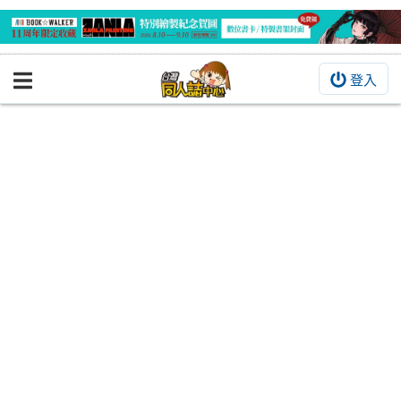
登入
BOOKY書集倉庫
同人作品
同人誌
同人周邊
同人數位作品
活動&消息
同人誌活動
最新消息
同人相關店家
宣傳&交流